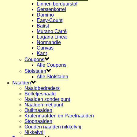
Linnen borduurstof
Gerstenkorrel
Domino
Easy-Count
Batist
Murano Carré
Lugana Linea
Normandie
Canvas
Kant
Coupons
Alle Coupons
Stofstalen
Alle Stofstalen
Naalden
Naaldbedraders
Bolletjesnaald
Naalden zonder punt
Naalden met punt
Quiltnaalden
Kralennaalden en Parelnaalden
Stopnaalden
Gouden naalden nikkelvrij
Nikkelvrij