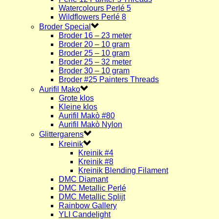
Watercolours Perlé 5
Wildflowers Perlé 8
Broder Special
Broder 16 – 23 meter
Broder 20 – 10 gram
Broder 25 – 10 gram
Broder 25 – 32 meter
Broder 30 – 10 gram
Broder #25 Painters Threads
Aurifil Mako
Grote klos
Kleine klos
Aurifil Makò #80
Aurifil Makò Nylon
Glittergarens
Kreinik
Kreinik #4
Kreinik #8
Kreinik Blending Filament
DMC Diamant
DMC Metallic Perlé
DMC Metallic Splijt
Rainbow Gallery
YLI Candelight