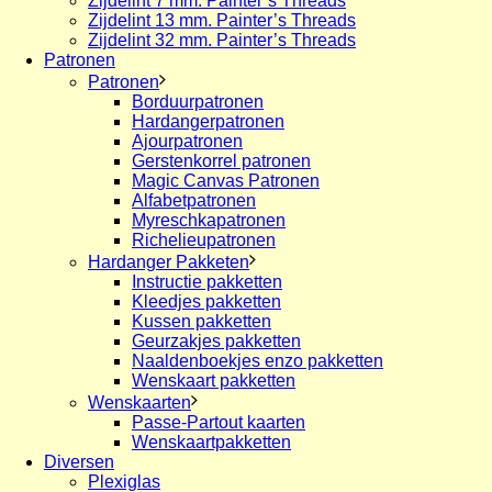
Zijdelint 7 mm. Painter’s Threads
Zijdelint 13 mm. Painter’s Threads
Zijdelint 32 mm. Painter’s Threads
Patronen
Patronen
Borduurpatronen
Hardangerpatronen
Ajourpatronen
Gerstenkorrel patronen
Magic Canvas Patronen
Alfabetpatronen
Myreschkapatronen
Richelieupatronen
Hardanger Pakketen
Instructie pakketten
Kleedjes pakketten
Kussen pakketten
Geurzakjes pakketten
Naaldenboekjes enzo pakketten
Wenskaart pakketten
Wenskaarten
Passe-Partout kaarten
Wenskaartpakketten
Diversen
Plexiglas