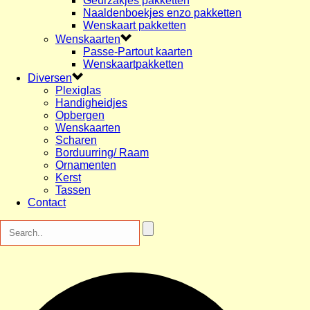
Geurzakjes pakketten
Naaldenboekjes enzo pakketten
Wenskaart pakketten
Wenskaarten
Passe-Partout kaarten
Wenskaartpakketten
Diversen
Plexiglas
Handigheidjes
Opbergen
Wenskaarten
Scharen
Borduurring/ Raam
Ornamenten
Kerst
Tassen
Contact