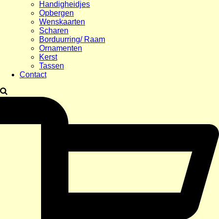
Handigheidjes
Opbergen
Wenskaarten
Scharen
Borduurring/ Raam
Ornamenten
Kerst
Tassen
Contact