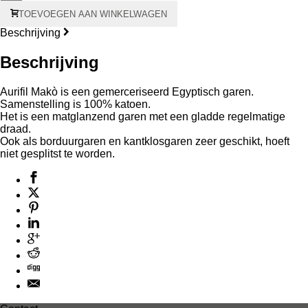
Aurifil
TOEVOEGEN AAN WINKELWAGEN
Makò
#28
Beschrijving
750
meter
Beschrijving
–
grijze
kern
Aurifil Makò is een gemerceriseerd Egyptisch garen.
aantal
Samenstelling is 100% katoen.
Het is een matglanzend garen met een gladde regelmatige
draad.
Ook als borduurgaren en kantklosgaren zeer geschikt, hoeft
niet gesplitst te worden.