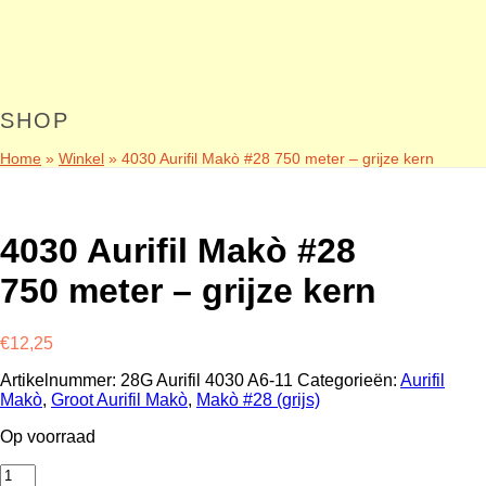
SHOP
Home
»
Winkel
»
4030 Aurifil Makò #28 750 meter – grijze kern
4030 Aurifil Makò #28
750 meter – grijze kern
€
12,25
Artikelnummer:
28G Aurifil 4030 A6-11
Categorieën:
Aurifil
Makò
,
Groot Aurifil Makò
,
Makò #28 (grijs)
Op voorraad
4030