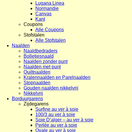
Lugana Linea
Normandie
Canvas
Kant
Coupons
Alle Coupons
Stofstalen
Alle Stofstalen
Naalden
Naaldbedraders
Bolletjesnaald
Naalden zonder punt
Naalden met punt
Quiltnaalden
Kralennaalden en Parelnaalden
Stopnaalden
Gouden naalden nikkelvrij
Nikkelvrij
Borduurgarens
Zijdegarens
Surfine au ver à soie
100/3 au ver à soie
Soie D’alger – au ver à soie
Perlée au ver à soie
Ovale au ver à soie