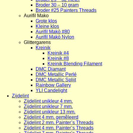
Broder 30 – 10 gram
Broder #25 Painters Threads
Aurifil Mako
Grote klos
Kleine klos
Aurifil Makò #80
Aurifil Makò Nylon
Glittergarens
Kreinik
Kreinik #4
Kreinik #8
Kreinik Blending Filament
DMC Diamant
DMC Metallic Perlé
DMC Metallic Splijt
Rainbow Gallery
YLI Candelight
Zijdelint
Zijdelint unikleur 4 mm.
Zijdelint unikleur 7 mm.
Zijdelint unikleur 13 mm.
Zijdelint 4 mm. gemêleerd
Zijdelint 2 mm. Painter’s Threads
Zijdelint 4 mm. Painter’s Threads