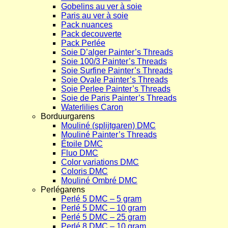
Gobelins au ver à soie
Paris au ver à soie
Pack nuances
Pack decouverte
Pack Perlée
Soie D’alger Painter’s Threads
Soie 100/3 Painter’s Threads
Soie Surfine Painter’s Threads
Soie Ovale Painter’s Threads
Soie Perlee Painter’s Threads
Soie de Paris Painter’s Threads
Waterlilies Caron
Borduurgarens
Mouliné (splijtgaren) DMC
Mouliné Painter’s Threads
Étoile DMC
Fluo DMC
Color variations DMC
Coloris DMC
Mouliné Ombré DMC
Perlégarens
Perlé 5 DMC – 5 gram
Perlé 5 DMC – 10 gram
Perlé 5 DMC – 25 gram
Perlé 8 DMC – 10 gram