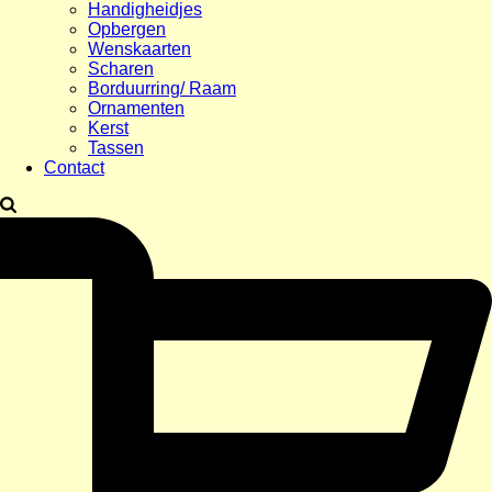
Handigheidjes
Opbergen
Wenskaarten
Scharen
Borduurring/ Raam
Ornamenten
Kerst
Tassen
Contact