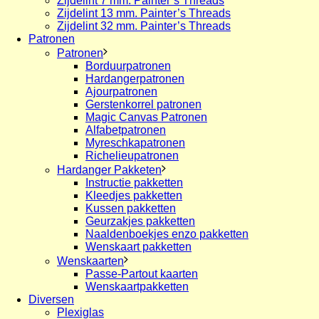
Zijdelint 7 mm. Painter’s Threads
Zijdelint 13 mm. Painter’s Threads
Zijdelint 32 mm. Painter’s Threads
Patronen
Patronen
Borduurpatronen
Hardangerpatronen
Ajourpatronen
Gerstenkorrel patronen
Magic Canvas Patronen
Alfabetpatronen
Myreschkapatronen
Richelieupatronen
Hardanger Pakketen
Instructie pakketten
Kleedjes pakketten
Kussen pakketten
Geurzakjes pakketten
Naaldenboekjes enzo pakketten
Wenskaart pakketten
Wenskaarten
Passe-Partout kaarten
Wenskaartpakketten
Diversen
Plexiglas