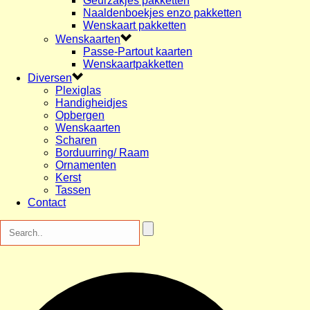
Geurzakjes pakketten
Naaldenboekjes enzo pakketten
Wenskaart pakketten
Wenskaarten
Passe-Partout kaarten
Wenskaartpakketten
Diversen
Plexiglas
Handigheidjes
Opbergen
Wenskaarten
Scharen
Borduurring/ Raam
Ornamenten
Kerst
Tassen
Contact