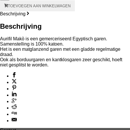
Aurifil
TOEVOEGEN AAN WINKELWAGEN
Makò
#28
Beschrijving
750
meter
Beschrijving
–
grijze
kern
Aurifil Makò is een gemerceriseerd Egyptisch garen.
aantal
Samenstelling is 100% katoen.
Het is een matglanzend garen met een gladde regelmatige
draad.
Ook als borduurgaren en kantklosgaren zeer geschikt, hoeft
niet gesplitst te worden.