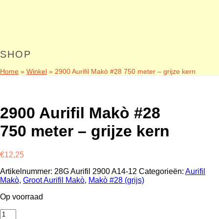
SHOP
Home
»
Winkel
»
2900 Aurifil Makò #28 750 meter – grijze kern
2900 Aurifil Makò #28
750 meter – grijze kern
€
12,25
Artikelnummer:
28G Aurifil 2900 A14-12
Categorieën:
Aurifil
Makò
,
Groot Aurifil Makò
,
Makò #28 (grijs)
Op voorraad
2900