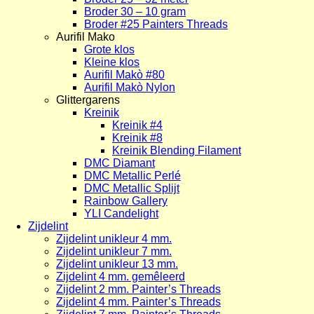
Broder 30 – 10 gram
Broder #25 Painters Threads
Aurifil Mako
Grote klos
Kleine klos
Aurifil Makò #80
Aurifil Makò Nylon
Glittergarens
Kreinik
Kreinik #4
Kreinik #8
Kreinik Blending Filament
DMC Diamant
DMC Metallic Perlé
DMC Metallic Splijt
Rainbow Gallery
YLI Candelight
Zijdelint
Zijdelint unikleur 4 mm.
Zijdelint unikleur 7 mm.
Zijdelint unikleur 13 mm.
Zijdelint 4 mm. gemêleerd
Zijdelint 2 mm. Painter’s Threads
Zijdelint 4 mm. Painter’s Threads