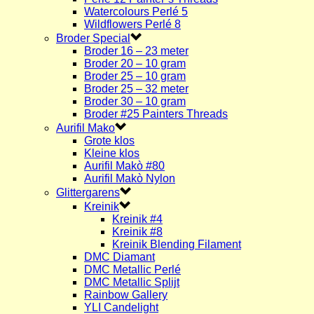
Watercolours Perlé 5
Wildflowers Perlé 8
Broder Special
Broder 16 – 23 meter
Broder 20 – 10 gram
Broder 25 – 10 gram
Broder 25 – 32 meter
Broder 30 – 10 gram
Broder #25 Painters Threads
Aurifil Mako
Grote klos
Kleine klos
Aurifil Makò #80
Aurifil Makò Nylon
Glittergarens
Kreinik
Kreinik #4
Kreinik #8
Kreinik Blending Filament
DMC Diamant
DMC Metallic Perlé
DMC Metallic Splijt
Rainbow Gallery
YLI Candelight