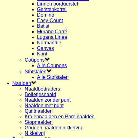
Linnen borduurstof
Gerstenkorrel
Domino
Easy-Count
Batist
Murano Carré
Lugana Linea
Normandie
Canvas
Kant
Coupons
Alle Coupons
Stofstalen
Alle Stofstalen
Naalden
Naaldbedraders
Bolletjesnaald
Naalden zonder punt
Naalden met punt
Quiltnaalden
Kralennaalden en Parelnaalden
Stopnaalden
Gouden naalden nikkelvrij
Nikkelvrij