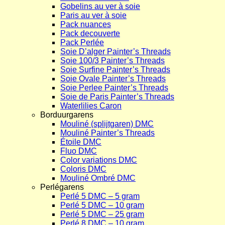
Gobelins au ver à soie
Paris au ver à soie
Pack nuances
Pack decouverte
Pack Perlée
Soie D’alger Painter’s Threads
Soie 100/3 Painter’s Threads
Soie Surfine Painter’s Threads
Soie Ovale Painter’s Threads
Soie Perlee Painter’s Threads
Soie de Paris Painter’s Threads
Waterlilies Caron
Borduurgarens
Mouliné (splijtgaren) DMC
Mouliné Painter’s Threads
Étoile DMC
Fluo DMC
Color variations DMC
Coloris DMC
Mouliné Ombré DMC
Perlégarens
Perlé 5 DMC – 5 gram
Perlé 5 DMC – 10 gram
Perlé 5 DMC – 25 gram
Perlé 8 DMC – 10 gram