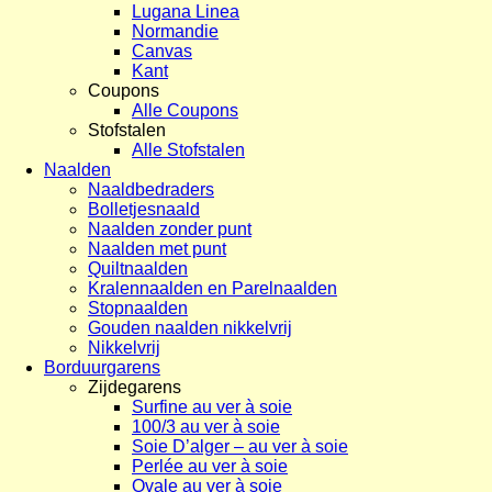
Lugana Linea
Normandie
Canvas
Kant
Coupons
Alle Coupons
Stofstalen
Alle Stofstalen
Naalden
Naaldbedraders
Bolletjesnaald
Naalden zonder punt
Naalden met punt
Quiltnaalden
Kralennaalden en Parelnaalden
Stopnaalden
Gouden naalden nikkelvrij
Nikkelvrij
Borduurgarens
Zijdegarens
Surfine au ver à soie
100/3 au ver à soie
Soie D’alger – au ver à soie
Perlée au ver à soie
Ovale au ver à soie