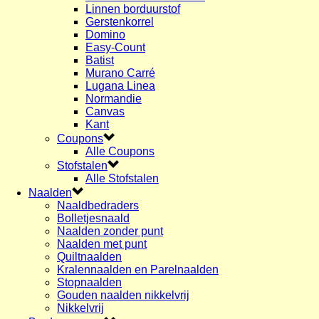
Linnen borduurstof
Gerstenkorrel
Domino
Easy-Count
Batist
Murano Carré
Lugana Linea
Normandie
Canvas
Kant
Coupons
Alle Coupons
Stofstalen
Alle Stofstalen
Naalden
Naaldbedraders
Bolletjesnaald
Naalden zonder punt
Naalden met punt
Quiltnaalden
Kralennaalden en Parelnaalden
Stopnaalden
Gouden naalden nikkelvrij
Nikkelvrij