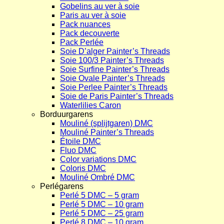
Gobelins au ver à soie
Paris au ver à soie
Pack nuances
Pack decouverte
Pack Perlée
Soie D’alger Painter’s Threads
Soie 100/3 Painter’s Threads
Soie Surfine Painter’s Threads
Soie Ovale Painter’s Threads
Soie Perlee Painter’s Threads
Soie de Paris Painter’s Threads
Waterlilies Caron
Borduurgarens
Mouliné (splijtgaren) DMC
Mouliné Painter’s Threads
Étoile DMC
Fluo DMC
Color variations DMC
Coloris DMC
Mouliné Ombré DMC
Perlégarens
Perlé 5 DMC – 5 gram
Perlé 5 DMC – 10 gram
Perlé 5 DMC – 25 gram
Perlé 8 DMC – 10 gram