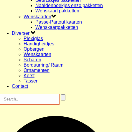
Geurzakjes pakketten
Naaldenboekjes enzo pakketten
Wenskaart pakketten
Wenskaarten
Passe-Partout kaarten
Wenskaartpakketten
Diversen
Plexiglas
Handigheidjes
Opbergen
Wenskaarten
Scharen
Borduurring/ Raam
Ornamenten
Kerst
Tassen
Contact