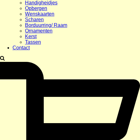
Handigheidjes
Opbergen
Wenskaarten
Scharen
Borduurring/ Raam
Ornamenten
Kerst
Tassen
Contact