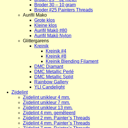
Broder 30 – 10 gram
Broder #25 Painters Threads
Aurifil Mako
Grote klos
Kleine klos
Aurifil Makò #80
Aurifil Makò Nylon
Glittergarens
Kreinik
Kreinik #4
Kreinik #8
Kreinik Blending Filament
DMC Diamant
DMC Metallic Perlé
DMC Metallic Splijt
Rainbow Gallery
YLI Candelight
Zijdelint
Zijdelint unikleur 4 mm.
Zijdelint unikleur 7 mm.
Zijdelint unikleur 13 mm.
Zijdelint 4 mm. gemêleerd
Zijdelint 2 mm. Painter’s Threads
Zijdelint 4 mm. Painter’s Threads