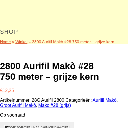
SHOP
Home
»
Winkel
»
2800 Aurifil Makò #28 750 meter – grijze kern
2800 Aurifil Makò #28
750 meter – grijze kern
€
12,25
Artikelnummer:
28G Aurifil 2800
Categorieën:
Aurifil Makò
,
Groot Aurifil Makò
,
Makò #28 (grijs)
Op voorraad
2800
TOEVOEGEN AAN WINKELWAGEN