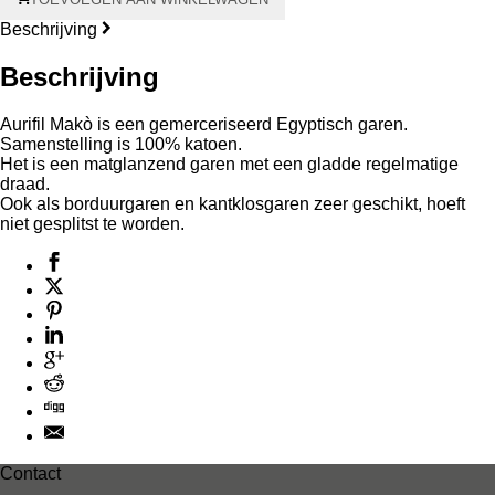
Aurifil
Makò
Beschrijving
#28
750
Beschrijving
meter
–
Aurifil Makò is een gemerceriseerd Egyptisch garen.
grijze
Samenstelling is 100% katoen.
kern
Het is een matglanzend garen met een gladde regelmatige
aantal
draad.
Ook als borduurgaren en kantklosgaren zeer geschikt, hoeft
niet gesplitst te worden.
Contact