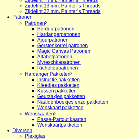
Zijdelint 7 mm. Painter’s Threads
Zijdelint 13 mm. Painter’s Threads
Zijdelint 32 mm. Painter’s Threads
Patronen
Patronen
Borduurpatronen
Hardangerpatronen
Ajourpatronen
Gerstenkorrel patronen
Magic Canvas Patronen
Alfabetpatronen
Myreschkapatronen
Richelieupatronen
Hardanger Pakketen
Instructie pakketten
Kleedjes pakketten
Kussen pakketten
Geurzakjes pakketten
Naaldenboekjes enzo pakketten
Wenskaart pakketten
Wenskaarten
Passe-Partout kaarten
Wenskaartpakketten
Diversen
Plexiglas