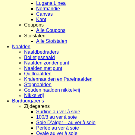
Lugana Linea
Normandie
Canvas
Kant
Coupons
Alle Coupons
Stofstalen
Alle Stofstalen
Naalden
Naaldbedraders
Bolletjesnaald
Naalden zonder punt
Naalden met punt
Quiltnaalden
Kralennaalden en Parelnaalden
Stopnaalden
Gouden naalden nikkelvrij
Nikkelvrij
Borduurgarens
Zijdegarens
Surfine au ver à soie
100/3 au ver à soie
Soie D’alger – au ver à soie
Perlée au ver à soie
Ovale au ver à soie