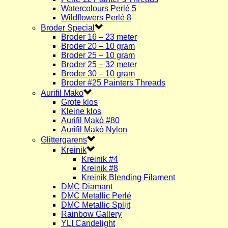
Watercolours Perlé 5
Wildflowers Perlé 8
Broder Special
Broder 16 – 23 meter
Broder 20 – 10 gram
Broder 25 – 10 gram
Broder 25 – 32 meter
Broder 30 – 10 gram
Broder #25 Painters Threads
Aurifil Mako
Grote klos
Kleine klos
Aurifil Makò #80
Aurifil Makò Nylon
Glittergarens
Kreinik
Kreinik #4
Kreinik #8
Kreinik Blending Filament
DMC Diamant
DMC Metallic Perlé
DMC Metallic Splijt
Rainbow Gallery
YLI Candelight