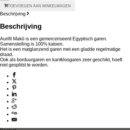
Aurifil
TOEVOEGEN AAN WINKELWAGEN
Makò
#28
Beschrijving
750
meter
Beschrijving
–
grijze
kern
Aurifil Makò is een gemerceriseerd Egyptisch garen.
aantal
Samenstelling is 100% katoen.
Het is een matglanzend garen met een gladde regelmatige
draad.
Ook als borduurgaren en kantklosgaren zeer geschikt, hoeft
niet gesplitst te worden.