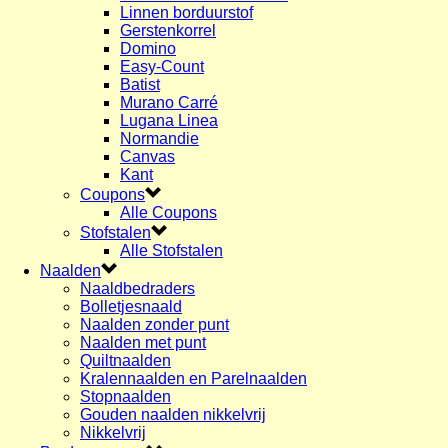
Linnen borduurstof
Gerstenkorrel
Domino
Easy-Count
Batist
Murano Carré
Lugana Linea
Normandie
Canvas
Kant
Coupons
Alle Coupons
Stofstalen
Alle Stofstalen
Naalden
Naaldbedraders
Bolletjesnaald
Naalden zonder punt
Naalden met punt
Quiltnaalden
Kralennaalden en Parelnaalden
Stopnaalden
Gouden naalden nikkelvrij
Nikkelvrij