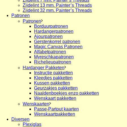
Zijdelint 7 mm. Painter’s Threads
Zijdelint 13 mm. Painter’s Threads
Zijdelint 32 mm. Painter’s Threads
Patronen
Patronen
Borduurpatronen
Hardangerpatronen
Ajourpatronen
Gerstenkorrel patronen
Magic Canvas Patronen
Alfabetpatronen
Myreschkapatronen
Richelieupatronen
Hardanger Pakketen
Instructie pakketten
Kleedjes pakketten
Kussen pakketten
Geurzakjes pakketten
Naaldenboekjes enzo pakketten
Wenskaart pakketten
Wenskaarten
Passe-Partout kaarten
Wenskaartpakketten
Diversen
Plexiglas