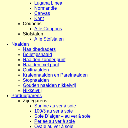
Lugana Linea
Normandie
Canvas
Kant
Coupons
Alle Coupons
Stofstalen
Alle Stofstalen
Naalden
Naaldbedraders
Bolletjesnaald
Naalden zonder punt
Naalden met punt
Quiltnaalden
Kralennaalden en Parelnaalden
Stopnaalden
Gouden naalden nikkelvrij
Nikkelvrij
Borduurgarens
Zijdegarens
Surfine au ver à soie
100/3 au ver à soie
Soie D’alger – au ver à soie
Perlée au ver à soie
Ovale au ver à soie