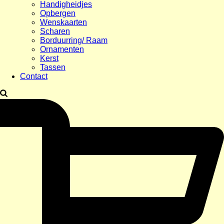
Handigheidjes
Opbergen
Wenskaarten
Scharen
Borduurring/ Raam
Ornamenten
Kerst
Tassen
Contact