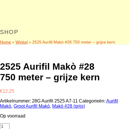
SHOP
Home
»
Winkel
»
2525 Aurifil Makò #28 750 meter – grijze kern
2525 Aurifil Makò #28
750 meter – grijze kern
€
12,25
Artikelnummer:
28G Aurifil 2525 A7-11
Categorieën:
Aurifil
Makò
,
Groot Aurifil Makò
,
Makò #28 (grijs)
Op voorraad
2525