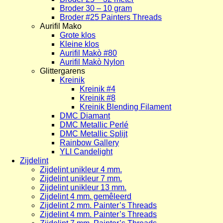
Broder 30 – 10 gram
Broder #25 Painters Threads
Aurifil Mako
Grote klos
Kleine klos
Aurifil Makò #80
Aurifil Makò Nylon
Glittergarens
Kreinik
Kreinik #4
Kreinik #8
Kreinik Blending Filament
DMC Diamant
DMC Metallic Perlé
DMC Metallic Splijt
Rainbow Gallery
YLI Candelight
Zijdelint
Zijdelint unikleur 4 mm.
Zijdelint unikleur 7 mm.
Zijdelint unikleur 13 mm.
Zijdelint 4 mm. gemêleerd
Zijdelint 2 mm. Painter’s Threads
Zijdelint 4 mm. Painter’s Threads