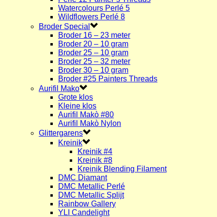
Watercolours Perlé 5
Wildflowers Perlé 8
Broder Special
Broder 16 – 23 meter
Broder 20 – 10 gram
Broder 25 – 10 gram
Broder 25 – 32 meter
Broder 30 – 10 gram
Broder #25 Painters Threads
Aurifil Mako
Grote klos
Kleine klos
Aurifil Makò #80
Aurifil Makò Nylon
Glittergarens
Kreinik
Kreinik #4
Kreinik #8
Kreinik Blending Filament
DMC Diamant
DMC Metallic Perlé
DMC Metallic Splijt
Rainbow Gallery
YLI Candelight