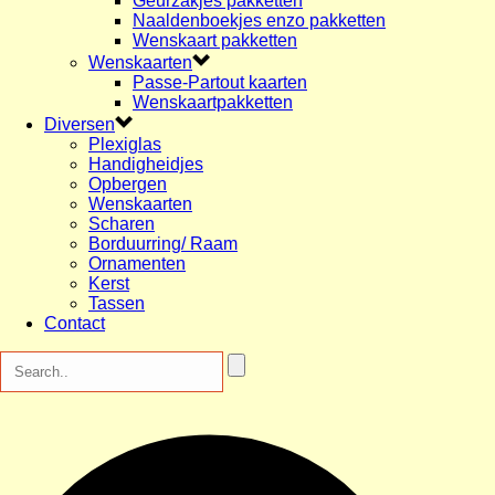
Geurzakjes pakketten
Naaldenboekjes enzo pakketten
Wenskaart pakketten
Wenskaarten
Passe-Partout kaarten
Wenskaartpakketten
Diversen
Plexiglas
Handigheidjes
Opbergen
Wenskaarten
Scharen
Borduurring/ Raam
Ornamenten
Kerst
Tassen
Contact