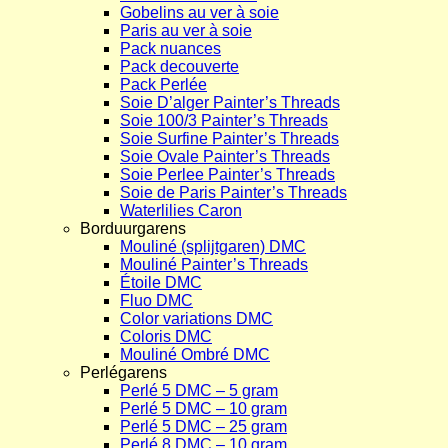
Gobelins au ver à soie
Paris au ver à soie
Pack nuances
Pack decouverte
Pack Perlée
Soie D’alger Painter’s Threads
Soie 100/3 Painter’s Threads
Soie Surfine Painter’s Threads
Soie Ovale Painter’s Threads
Soie Perlee Painter’s Threads
Soie de Paris Painter’s Threads
Waterlilies Caron
Borduurgarens
Mouliné (splijtgaren) DMC
Mouliné Painter’s Threads
Étoile DMC
Fluo DMC
Color variations DMC
Coloris DMC
Mouliné Ombré DMC
Perlégarens
Perlé 5 DMC – 5 gram
Perlé 5 DMC – 10 gram
Perlé 5 DMC – 25 gram
Perlé 8 DMC – 10 gram