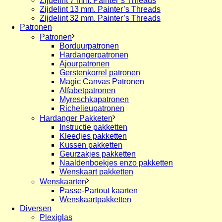
Zijdelint 7 mm. Painter’s Threads
Zijdelint 13 mm. Painter’s Threads
Zijdelint 32 mm. Painter’s Threads
Patronen
Patronen
Borduurpatronen
Hardangerpatronen
Ajourpatronen
Gerstenkorrel patronen
Magic Canvas Patronen
Alfabetpatronen
Myreschkapatronen
Richelieupatronen
Hardanger Pakketen
Instructie pakketten
Kleedjes pakketten
Kussen pakketten
Geurzakjes pakketten
Naaldenboekjes enzo pakketten
Wenskaart pakketten
Wenskaarten
Passe-Partout kaarten
Wenskaartpakketten
Diversen
Plexiglas