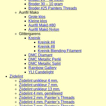
Broder 30 – 10 gram
Broder #25 Painters Threads
Aurifil Mako
Grote klos
Kleine klos
Aurifil Makò #80
Aurifil Makò Nylon
Glittergarens
Kreinik
Kreinik #4
Kreinik #8
Kreinik Blending Filament
DMC Diamant
DMC Metallic Perlé
DMC Metallic Splijt
Rainbow Gallery
YLI Candelight
Zijdelint
Zijdelint unikleur 4 mm.
Zijdelint unikleur 7 mm.
Zijdelint unikleur 13 mm.
Zijdelint 4 mm. gemêleerd
Zijdelint 2 mm. Painter’s Threads
Zijdelint 4 mm. Painter’s Threads