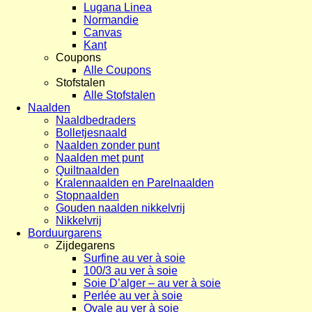
Lugana Linea
Normandie
Canvas
Kant
Coupons
Alle Coupons
Stofstalen
Alle Stofstalen
Naalden
Naaldbedraders
Bolletjesnaald
Naalden zonder punt
Naalden met punt
Quiltnaalden
Kralennaalden en Parelnaalden
Stopnaalden
Gouden naalden nikkelvrij
Nikkelvrij
Borduurgarens
Zijdegarens
Surfine au ver à soie
100/3 au ver à soie
Soie D’alger – au ver à soie
Perlée au ver à soie
Ovale au ver à soie