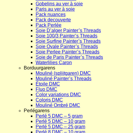
Gobelins au ver à soie
Paris au ver à soie
Pack nuances
Pack decouverte
Pack Perlée
Soie D’alger Painter’s Threads
Soie 100/3 Painter’s Threads
Soie Surfine Painter’s Threads
Soie Ovale Painter’s Threads
Soie Perlee Painter’s Threads
Soie de Paris Painter’s Threads
Waterlilies Caron
Borduurgarens
Mouliné (splijtgaren) DMC
Mouliné Painter’s Threads
Étoile DMC
Fluo DMC
Color variations DMC
Coloris DMC
Mouliné Ombré DMC
Perlégarens
Perlé 5 DMC – 5 gram
Perlé 5 DMC – 10 gram
Perlé 5 DMC – 25 gram
Perlé 8 DMC – 10 gram