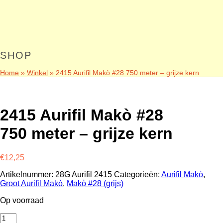
SHOP
Home
»
Winkel
»
2415 Aurifil Makò #28 750 meter – grijze kern
2415 Aurifil Makò #28
750 meter – grijze kern
€
12,25
Artikelnummer:
28G Aurifil 2415
Categorieën:
Aurifil Makò
,
Groot Aurifil Makò
,
Makò #28 (grijs)
Op voorraad
2415