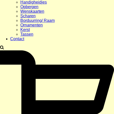
Handigheidjes
Opbergen
Wenskaarten
Scharen
Borduurring/ Raam
Ornamenten
Kerst
Tassen
Contact