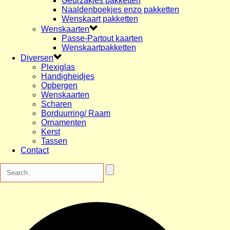
Geurzakjes pakketten
Naaldenboekjes enzo pakketten
Wenskaart pakketten
Wenskaarten
Passe-Partout kaarten
Wenskaartpakketten
Diversen
Plexiglas
Handigheidjes
Opbergen
Wenskaarten
Scharen
Borduurring/ Raam
Ornamenten
Kerst
Tassen
Contact