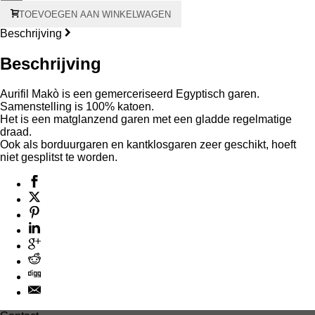
Aurifil
TOEVOEGEN AAN WINKELWAGEN
Makò
#28
Beschrijving
750
meter
Beschrijving
–
grijze
kern
Aurifil Makò is een gemerceriseerd Egyptisch garen.
aantal
Samenstelling is 100% katoen.
Het is een matglanzend garen met een gladde regelmatige
draad.
Ook als borduurgaren en kantklosgaren zeer geschikt, hoeft
niet gesplitst te worden.