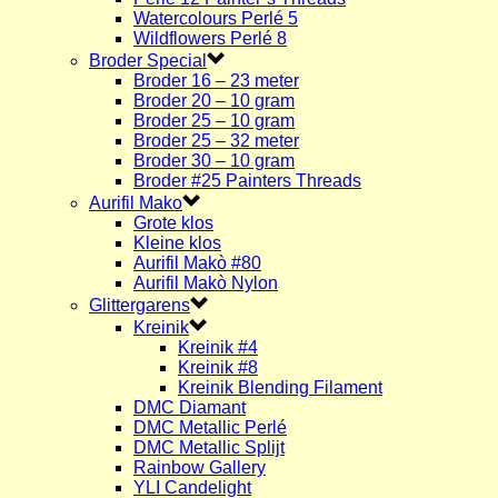
Watercolours Perlé 5
Wildflowers Perlé 8
Broder Special
Broder 16 – 23 meter
Broder 20 – 10 gram
Broder 25 – 10 gram
Broder 25 – 32 meter
Broder 30 – 10 gram
Broder #25 Painters Threads
Aurifil Mako
Grote klos
Kleine klos
Aurifil Makò #80
Aurifil Makò Nylon
Glittergarens
Kreinik
Kreinik #4
Kreinik #8
Kreinik Blending Filament
DMC Diamant
DMC Metallic Perlé
DMC Metallic Splijt
Rainbow Gallery
YLI Candelight