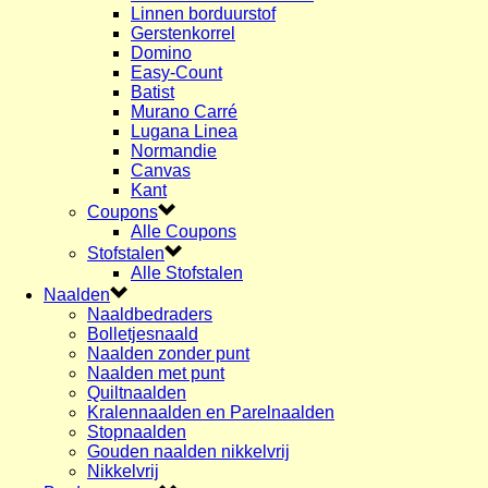
Linnen borduurstof
Gerstenkorrel
Domino
Easy-Count
Batist
Murano Carré
Lugana Linea
Normandie
Canvas
Kant
Coupons
Alle Coupons
Stofstalen
Alle Stofstalen
Naalden
Naaldbedraders
Bolletjesnaald
Naalden zonder punt
Naalden met punt
Quiltnaalden
Kralennaalden en Parelnaalden
Stopnaalden
Gouden naalden nikkelvrij
Nikkelvrij