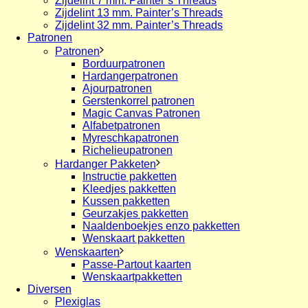
Zijdelint 7 mm. Painter’s Threads
Zijdelint 13 mm. Painter’s Threads
Zijdelint 32 mm. Painter’s Threads
Patronen
Patronen
Borduurpatronen
Hardangerpatronen
Ajourpatronen
Gerstenkorrel patronen
Magic Canvas Patronen
Alfabetpatronen
Myreschkapatronen
Richelieupatronen
Hardanger Pakketen
Instructie pakketten
Kleedjes pakketten
Kussen pakketten
Geurzakjes pakketten
Naaldenboekjes enzo pakketten
Wenskaart pakketten
Wenskaarten
Passe-Partout kaarten
Wenskaartpakketten
Diversen
Plexiglas