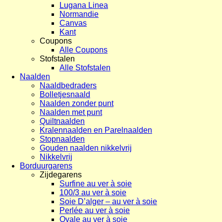
Lugana Linea
Normandie
Canvas
Kant
Coupons
Alle Coupons
Stofstalen
Alle Stofstalen
Naalden
Naaldbedraders
Bolletjesnaald
Naalden zonder punt
Naalden met punt
Quiltnaalden
Kralennaalden en Parelnaalden
Stopnaalden
Gouden naalden nikkelvrij
Nikkelvrij
Borduurgarens
Zijdegarens
Surfine au ver à soie
100/3 au ver à soie
Soie D’alger – au ver à soie
Perlée au ver à soie
Ovale au ver à soie