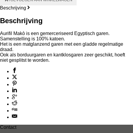
Aurifil
Makò
Beschrijving
#28
750
Beschrijving
meter
–
Aurifil Makò is een gemerceriseerd Egyptisch garen.
grijze
Samenstelling is 100% katoen.
kern
Het is een matglanzend garen met een gladde regelmatige
aantal
draad.
Ook als borduurgaren en kantklosgaren zeer geschikt, hoeft
niet gesplitst te worden.
Contact