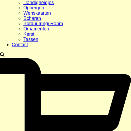
Handigheidjes
Opbergen
Wenskaarten
Scharen
Borduurring/ Raam
Ornamenten
Kerst
Tassen
Contact