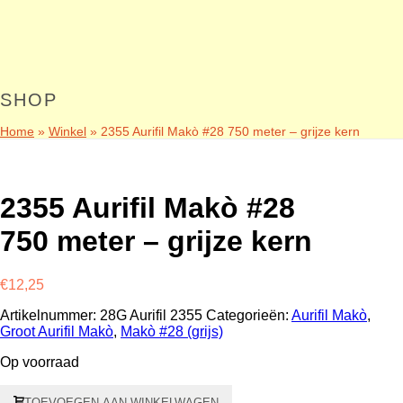
SHOP
Home
»
Winkel
»
2355 Aurifil Makò #28 750 meter – grijze kern
2355 Aurifil Makò #28
750 meter – grijze kern
€
12,25
Artikelnummer:
28G Aurifil 2355
Categorieën:
Aurifil Makò
,
Groot Aurifil Makò
,
Makò #28 (grijs)
Op voorraad
2355
TOEVOEGEN AAN WINKELWAGEN