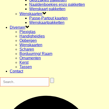
Geurzakjes pakketten
Naaldenboekjes enzo pakketten
Wenskaart pakketten
Wenskaarten
Passe-Partout kaarten
Wenskaartpakketten
Diversen
Plexiglas
Handigheidjes
Opbergen
Wenskaarten
Scharen
Borduurring/ Raam
Ornamenten
Kerst
Tassen
Contact