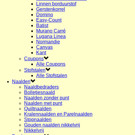
Linnen borduurstof
Gerstenkorrel
Domino
Easy-Count
Batist
Murano Carré
Lugana Linea
Normandie
Canvas
Kant
Coupons
Alle Coupons
Stofstalen
Alle Stofstalen
Naalden
Naaldbedraders
Bolletjesnaald
Naalden zonder punt
Naalden met punt
Quiltnaalden
Kralennaalden en Parelnaalden
Stopnaalden
Gouden naalden nikkelvrij
Nikkelvrij