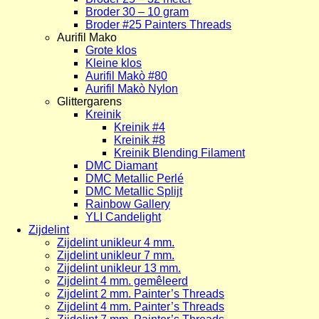
Broder 30 – 10 gram
Broder #25 Painters Threads
Aurifil Mako
Grote klos
Kleine klos
Aurifil Makò #80
Aurifil Makò Nylon
Glittergarens
Kreinik
Kreinik #4
Kreinik #8
Kreinik Blending Filament
DMC Diamant
DMC Metallic Perlé
DMC Metallic Splijt
Rainbow Gallery
YLI Candelight
Zijdelint
Zijdelint unikleur 4 mm.
Zijdelint unikleur 7 mm.
Zijdelint unikleur 13 mm.
Zijdelint 4 mm. gemêleerd
Zijdelint 2 mm. Painter’s Threads
Zijdelint 4 mm. Painter’s Threads