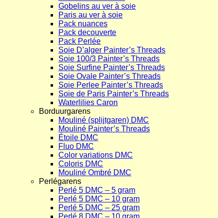
Gobelins au ver à soie
Paris au ver à soie
Pack nuances
Pack decouverte
Pack Perlée
Soie D’alger Painter’s Threads
Soie 100/3 Painter’s Threads
Soie Surfine Painter’s Threads
Soie Ovale Painter’s Threads
Soie Perlee Painter’s Threads
Soie de Paris Painter’s Threads
Waterlilies Caron
Borduurgarens
Mouliné (splijtgaren) DMC
Mouliné Painter’s Threads
Étoile DMC
Fluo DMC
Color variations DMC
Coloris DMC
Mouliné Ombré DMC
Perlégarens
Perlé 5 DMC – 5 gram
Perlé 5 DMC – 10 gram
Perlé 5 DMC – 25 gram
Perlé 8 DMC – 10 gram