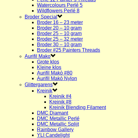
Watercolours Perlé 5
Wildflowers Perlé 8
Broder Special
Broder 16 – 23 meter
Broder 20 – 10 gram
Broder 25 – 10 gram
Broder 25 – 32 meter
Broder 30 – 10 gram
Broder #25 Painters Threads
Aurifil Mako
Grote klos
Kleine klos
Aurifil Makò #80
Aurifil Makò Nylon
Glittergarens
Kreinik
Kreinik #4
Kreinik #8
Kreinik Blending Filament
DMC Diamant
DMC Metallic Perlé
DMC Metallic Splijt
Rainbow Gallery
YLI Candelight