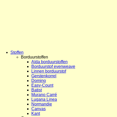
Stoffen
Borduurstoffen
Aïda borduurstoffen
Borduurstof evenweave
Linnen borduurstof
Gerstenkorrel
Domino
Easy-Count
Batist
Murano Carré
Lugana Linea
Normandie
Canvas
Kant