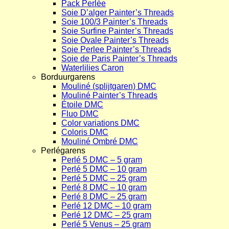
Pack Perlée
Soie D’alger Painter’s Threads
Soie 100/3 Painter’s Threads
Soie Surfine Painter’s Threads
Soie Ovale Painter’s Threads
Soie Perlee Painter’s Threads
Soie de Paris Painter’s Threads
Waterlilies Caron
Borduurgarens
Mouliné (splijtgaren) DMC
Mouliné Painter’s Threads
Étoile DMC
Fluo DMC
Color variations DMC
Coloris DMC
Mouliné Ombré DMC
Perlégarens
Perlé 5 DMC – 5 gram
Perlé 5 DMC – 10 gram
Perlé 5 DMC – 25 gram
Perlé 8 DMC – 10 gram
Perlé 8 DMC – 25 gram
Perlé 12 DMC – 10 gram
Perlé 12 DMC – 25 gram
Perlé 5 Venus – 25 gram