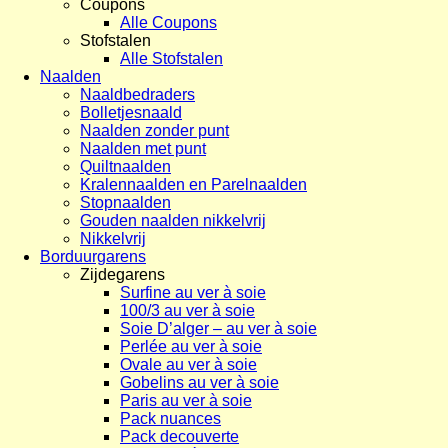
Coupons
Alle Coupons
Stofstalen
Alle Stofstalen
Naalden
Naaldbedraders
Bolletjesnaald
Naalden zonder punt
Naalden met punt
Quiltnaalden
Kralennaalden en Parelnaalden
Stopnaalden
Gouden naalden nikkelvrij
Nikkelvrij
Borduurgarens
Zijdegarens
Surfine au ver à soie
100/3 au ver à soie
Soie D’alger – au ver à soie
Perlée au ver à soie
Ovale au ver à soie
Gobelins au ver à soie
Paris au ver à soie
Pack nuances
Pack decouverte