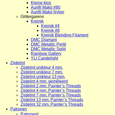
Kleine klos
Aurifil Makò #80
Aurifil Makò Nylon
Glittergarens
Kreinik
Kreinik #4
Kreinik #8
Kreinik Blending Filament
DMC Diamant
DMC Metallic Perlé
DMC Metallic Splijt
Rainbow Gallery
YLI Candelight
Zijdelint
Zijdelint unikleur 4 mm.
Zijdelint unikleur 7 mm.
Zijdelint unikleur 13 mm.
Zijdelint 4 mm. gemêleerd
Zijdelint 2 mm. Painter’s Threads
Zijdelint 4 mm. Painter’s Threads
Zijdelint 7 mm. Painter’s Threads
Zijdelint 13 mm. Painter’s Threads
Zijdelint 32 mm. Painter’s Threads
Patronen
Patronen