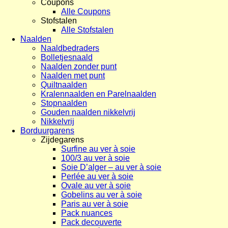
Coupons
Alle Coupons
Stofstalen
Alle Stofstalen
Naalden
Naaldbedraders
Bolletjesnaald
Naalden zonder punt
Naalden met punt
Quiltnaalden
Kralennaalden en Parelnaalden
Stopnaalden
Gouden naalden nikkelvrij
Nikkelvrij
Borduurgarens
Zijdegarens
Surfine au ver à soie
100/3 au ver à soie
Soie D’alger – au ver à soie
Perlée au ver à soie
Ovale au ver à soie
Gobelins au ver à soie
Paris au ver à soie
Pack nuances
Pack decouverte