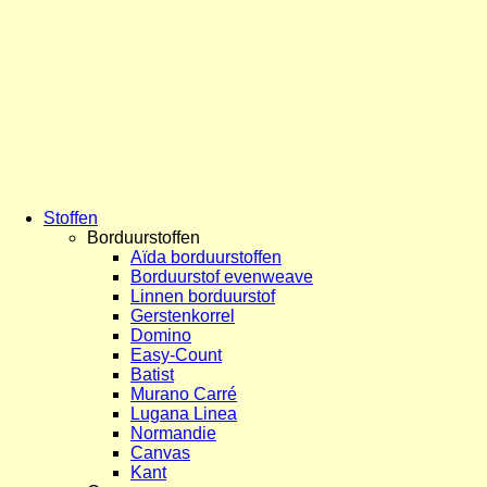
Stoffen
Borduurstoffen
Aïda borduurstoffen
Borduurstof evenweave
Linnen borduurstof
Gerstenkorrel
Domino
Easy-Count
Batist
Murano Carré
Lugana Linea
Normandie
Canvas
Kant