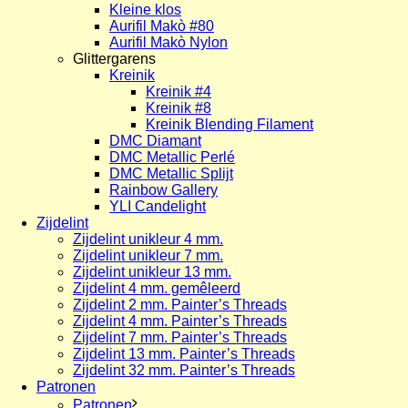
Kleine klos
Aurifil Makò #80
Aurifil Makò Nylon
Glittergarens
Kreinik
Kreinik #4
Kreinik #8
Kreinik Blending Filament
DMC Diamant
DMC Metallic Perlé
DMC Metallic Splijt
Rainbow Gallery
YLI Candelight
Zijdelint
Zijdelint unikleur 4 mm.
Zijdelint unikleur 7 mm.
Zijdelint unikleur 13 mm.
Zijdelint 4 mm. gemêleerd
Zijdelint 2 mm. Painter’s Threads
Zijdelint 4 mm. Painter’s Threads
Zijdelint 7 mm. Painter’s Threads
Zijdelint 13 mm. Painter’s Threads
Zijdelint 32 mm. Painter’s Threads
Patronen
Patronen