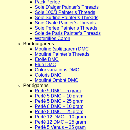
Pack Perlée
Soie D’alger Painter’s Threads
Soie 100/3 Painter’s Threads
Soie Surfine Painter’s Threads
Soie Ovale Painter’s Threads
Soie Perlee Painter’s Threads
Soie de Paris Painter’s Threads
Waterlilies Caron
Borduurgarens
Mouliné (splijtgaren) DMC
Mouliné Painter’s Threads
Étoile DMC
Fluo DMC
Color variations DMC
Coloris DMC
Mouliné Ombré DMC
Perlégarens
Perlé 5 DMC – 5 gram
Perlé 5 DMC – 10 gram
Perlé 5 DMC – 25 gram
Perlé 8 DMC – 10 gram
Perlé 8 DMC – 25 gram
Perlé 12 DMC – 10 gram
Perlé 12 DMC – 25 gram
Perlé 5 Venus – 25 gram