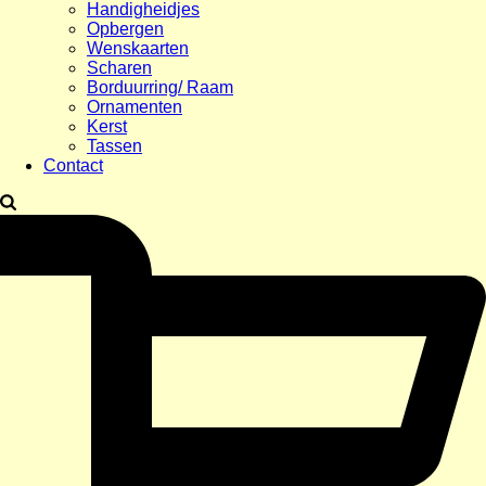
Handigheidjes
Opbergen
Wenskaarten
Scharen
Borduurring/ Raam
Ornamenten
Kerst
Tassen
Contact