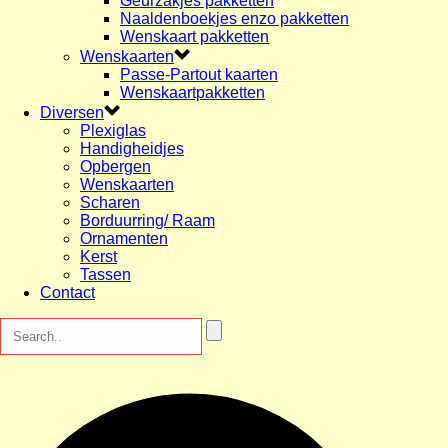
Geurzakjes pakketten
Naaldenboekjes enzo pakketten
Wenskaart pakketten
Wenskaarten
Passe-Partout kaarten
Wenskaartpakketten
Diversen
Plexiglas
Handigheidjes
Opbergen
Wenskaarten
Scharen
Borduurring/ Raam
Ornamenten
Kerst
Tassen
Contact