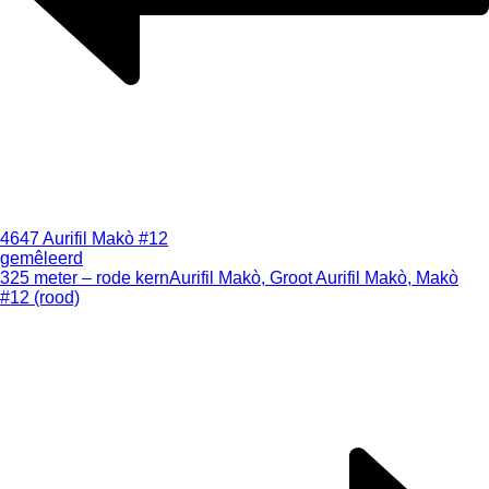
4647 Aurifil Makò #12
gemêleerd
325 meter – rode kern
Aurifil Makò, Groot Aurifil Makò, Makò
#12 (rood)