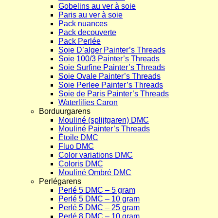
Gobelins au ver à soie
Paris au ver à soie
Pack nuances
Pack decouverte
Pack Perlée
Soie D’alger Painter’s Threads
Soie 100/3 Painter’s Threads
Soie Surfine Painter’s Threads
Soie Ovale Painter’s Threads
Soie Perlee Painter’s Threads
Soie de Paris Painter’s Threads
Waterlilies Caron
Borduurgarens
Mouliné (splijtgaren) DMC
Mouliné Painter’s Threads
Étoile DMC
Fluo DMC
Color variations DMC
Coloris DMC
Mouliné Ombré DMC
Perlégarens
Perlé 5 DMC – 5 gram
Perlé 5 DMC – 10 gram
Perlé 5 DMC – 25 gram
Perlé 8 DMC – 10 gram