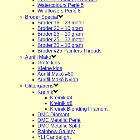
Watercolours Perlé 5
Wildflowers Perlé 8
Broder Special
Broder 16 – 23 meter
Broder 20 – 10 gram
Broder 25 – 10 gram
Broder 25 – 32 meter
Broder 30 – 10 gram
Broder #25 Painters Threads
Aurifil Mako
Grote klos
Kleine klos
Aurifil Makò #80
Aurifil Makò Nylon
Glittergarens
Kreinik
Kreinik #4
Kreinik #8
Kreinik Blending Filament
DMC Diamant
DMC Metallic Perlé
DMC Metallic Splijt
Rainbow Gallery
YLI Candelight