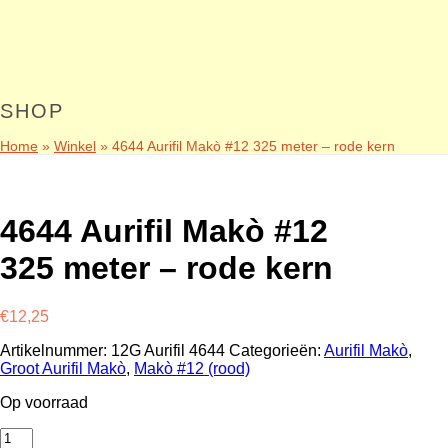
SHOP
Home
»
Winkel
»
4644 Aurifil Makò #12 325 meter – rode kern
4644 Aurifil Makò #12
325 meter – rode kern
€
12,25
Artikelnummer:
12G Aurifil 4644
Categorieën:
Aurifil Makò
,
Groot Aurifil Makò
,
Makò #12 (rood)
Op voorraad
4644