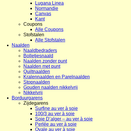
Lugana Linea
Normandie
Canvas
Kant
Coupons
Alle Coupons
Stofstalen
Alle Stofstalen
Naalden
Naaldbedraders
Bolletjesnaald
Naalden zonder punt
Naalden met punt
Quiltnaalden
Kralennaalden en Parelnaalden
Stopnaalden
Gouden naalden nikkelvrij
Nikkelvrij
Borduurgarens
Zijdegarens
Surfine au ver à soie
100/3 au ver à soie
Soie D’alger – au ver à soie
Perlée au ver à soie
Ovale au ver à soie