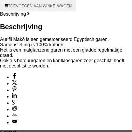
Aurifil
TOEVOEGEN AAN WINKELWAGEN
Makò
#12
Beschrijving
325
meter
Beschrijving
-
rode
kern
Aurifil Makò is een gemerceriseerd Egyptisch garen.
aantal
Samenstelling is 100% katoen.
Het is een matglanzend garen met een gladde regelmatige
draad.
Ook als borduurgaren en kantklosgaren zeer geschikt, hoeft
niet gesplitst te worden.