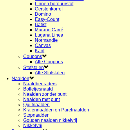
Linnen borduurstof
Gerstenkorrel
Domino
Easy-Count
Batist
Murano Carré
Lugana Linea
Normandie
Canvas
Kant
Coupons
Alle Coupons
Stofstalen
Alle Stofstalen
Naalden
Naaldbedraders
Bolletjesnaald
Naalden zonder punt
Naalden met punt
Quiltnaalden
Kralennaalden en Parelnaalden
Stopnaalden
Gouden naalden nikkelvrij
Nikkelvrij