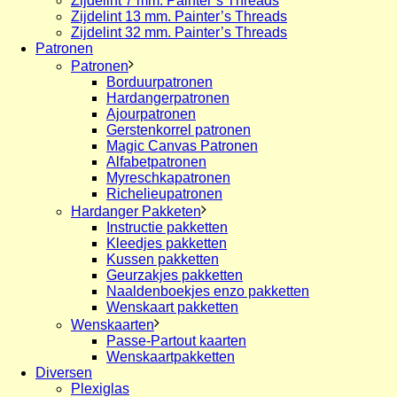
Zijdelint 7 mm. Painter’s Threads
Zijdelint 13 mm. Painter’s Threads
Zijdelint 32 mm. Painter’s Threads
Patronen
Patronen
Borduurpatronen
Hardangerpatronen
Ajourpatronen
Gerstenkorrel patronen
Magic Canvas Patronen
Alfabetpatronen
Myreschkapatronen
Richelieupatronen
Hardanger Pakketen
Instructie pakketten
Kleedjes pakketten
Kussen pakketten
Geurzakjes pakketten
Naaldenboekjes enzo pakketten
Wenskaart pakketten
Wenskaarten
Passe-Partout kaarten
Wenskaartpakketten
Diversen
Plexiglas