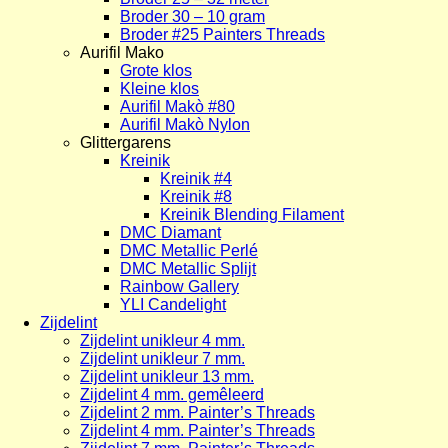
Broder 30 – 10 gram
Broder #25 Painters Threads
Aurifil Mako
Grote klos
Kleine klos
Aurifil Makò #80
Aurifil Makò Nylon
Glittergarens
Kreinik
Kreinik #4
Kreinik #8
Kreinik Blending Filament
DMC Diamant
DMC Metallic Perlé
DMC Metallic Splijt
Rainbow Gallery
YLI Candelight
Zijdelint
Zijdelint unikleur 4 mm.
Zijdelint unikleur 7 mm.
Zijdelint unikleur 13 mm.
Zijdelint 4 mm. gemêleerd
Zijdelint 2 mm. Painter’s Threads
Zijdelint 4 mm. Painter’s Threads