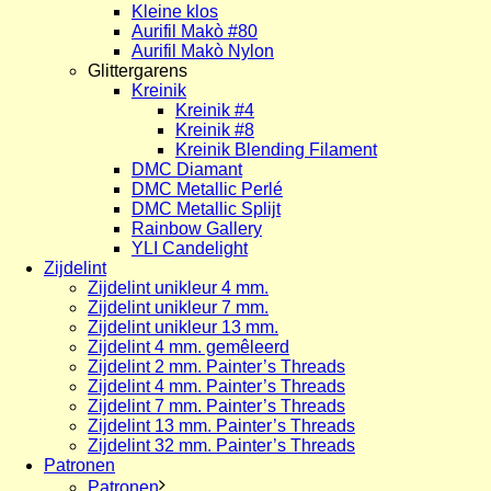
Kleine klos
Aurifil Makò #80
Aurifil Makò Nylon
Glittergarens
Kreinik
Kreinik #4
Kreinik #8
Kreinik Blending Filament
DMC Diamant
DMC Metallic Perlé
DMC Metallic Splijt
Rainbow Gallery
YLI Candelight
Zijdelint
Zijdelint unikleur 4 mm.
Zijdelint unikleur 7 mm.
Zijdelint unikleur 13 mm.
Zijdelint 4 mm. gemêleerd
Zijdelint 2 mm. Painter’s Threads
Zijdelint 4 mm. Painter’s Threads
Zijdelint 7 mm. Painter’s Threads
Zijdelint 13 mm. Painter’s Threads
Zijdelint 32 mm. Painter’s Threads
Patronen
Patronen