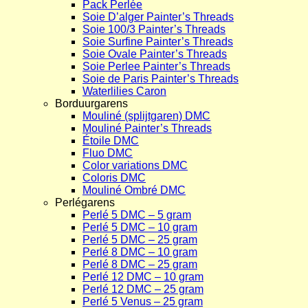
Pack Perlée
Soie D’alger Painter’s Threads
Soie 100/3 Painter’s Threads
Soie Surfine Painter’s Threads
Soie Ovale Painter’s Threads
Soie Perlee Painter’s Threads
Soie de Paris Painter’s Threads
Waterlilies Caron
Borduurgarens
Mouliné (splijtgaren) DMC
Mouliné Painter’s Threads
Étoile DMC
Fluo DMC
Color variations DMC
Coloris DMC
Mouliné Ombré DMC
Perlégarens
Perlé 5 DMC – 5 gram
Perlé 5 DMC – 10 gram
Perlé 5 DMC – 25 gram
Perlé 8 DMC – 10 gram
Perlé 8 DMC – 25 gram
Perlé 12 DMC – 10 gram
Perlé 12 DMC – 25 gram
Perlé 5 Venus – 25 gram