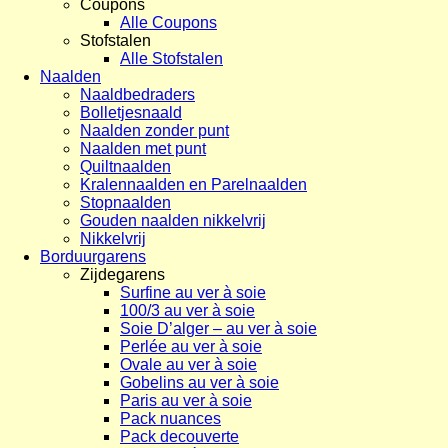
Coupons
Alle Coupons
Stofstalen
Alle Stofstalen
Naalden
Naaldbedraders
Bolletjesnaald
Naalden zonder punt
Naalden met punt
Quiltnaalden
Kralennaalden en Parelnaalden
Stopnaalden
Gouden naalden nikkelvrij
Nikkelvrij
Borduurgarens
Zijdegarens
Surfine au ver à soie
100/3 au ver à soie
Soie D’alger – au ver à soie
Perlée au ver à soie
Ovale au ver à soie
Gobelins au ver à soie
Paris au ver à soie
Pack nuances
Pack decouverte