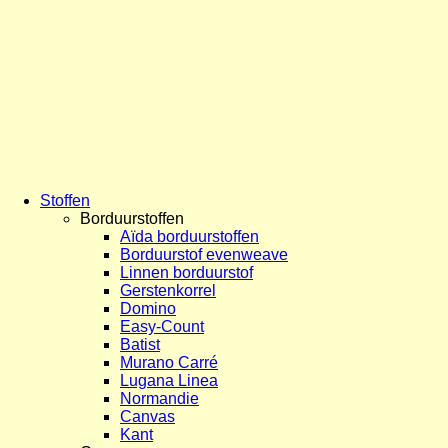
Stoffen
Borduurstoffen
Aïda borduurstoffen
Borduurstof evenweave
Linnen borduurstof
Gerstenkorrel
Domino
Easy-Count
Batist
Murano Carré
Lugana Linea
Normandie
Canvas
Kant