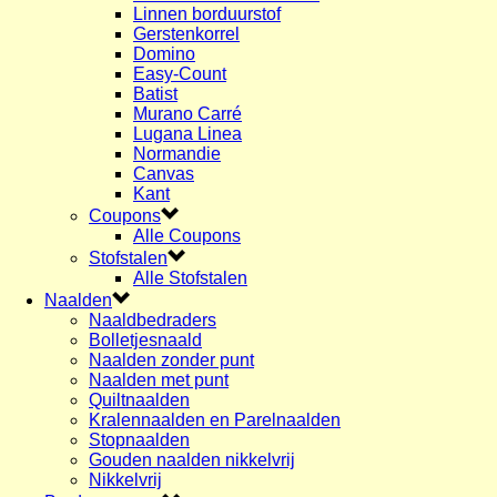
Linnen borduurstof
Gerstenkorrel
Domino
Easy-Count
Batist
Murano Carré
Lugana Linea
Normandie
Canvas
Kant
Coupons
Alle Coupons
Stofstalen
Alle Stofstalen
Naalden
Naaldbedraders
Bolletjesnaald
Naalden zonder punt
Naalden met punt
Quiltnaalden
Kralennaalden en Parelnaalden
Stopnaalden
Gouden naalden nikkelvrij
Nikkelvrij