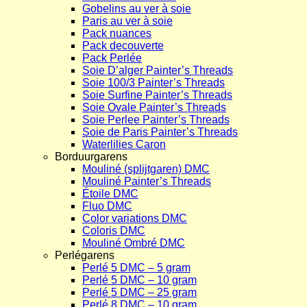
Gobelins au ver à soie
Paris au ver à soie
Pack nuances
Pack decouverte
Pack Perlée
Soie D’alger Painter’s Threads
Soie 100/3 Painter’s Threads
Soie Surfine Painter’s Threads
Soie Ovale Painter’s Threads
Soie Perlee Painter’s Threads
Soie de Paris Painter’s Threads
Waterlilies Caron
Borduurgarens
Mouliné (splijtgaren) DMC
Mouliné Painter’s Threads
Étoile DMC
Fluo DMC
Color variations DMC
Coloris DMC
Mouliné Ombré DMC
Perlégarens
Perlé 5 DMC – 5 gram
Perlé 5 DMC – 10 gram
Perlé 5 DMC – 25 gram
Perlé 8 DMC – 10 gram