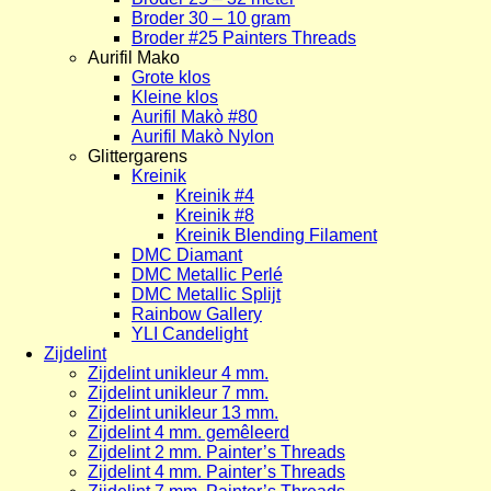
Broder 30 – 10 gram
Broder #25 Painters Threads
Aurifil Mako
Grote klos
Kleine klos
Aurifil Makò #80
Aurifil Makò Nylon
Glittergarens
Kreinik
Kreinik #4
Kreinik #8
Kreinik Blending Filament
DMC Diamant
DMC Metallic Perlé
DMC Metallic Splijt
Rainbow Gallery
YLI Candelight
Zijdelint
Zijdelint unikleur 4 mm.
Zijdelint unikleur 7 mm.
Zijdelint unikleur 13 mm.
Zijdelint 4 mm. gemêleerd
Zijdelint 2 mm. Painter’s Threads
Zijdelint 4 mm. Painter’s Threads