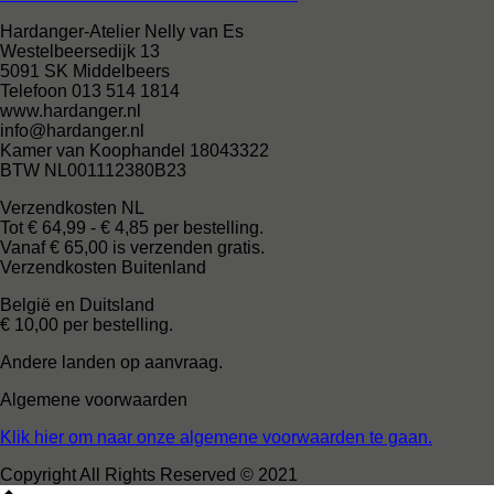
Hardanger-Atelier Nelly van Es
Westelbeersedijk 13
5091 SK Middelbeers
Telefoon 013 514 1814
www.hardanger.nl
info@hardanger.nl
Kamer van Koophandel 18043322
BTW NL001112380B23
Verzendkosten NL
Tot € 64,99 - € 4,85 per bestelling.
Vanaf € 65,00 is verzenden gratis.
Verzendkosten Buitenland
België en Duitsland
€ 10,00 per bestelling.
Andere landen op aanvraag.
Algemene voorwaarden
Klik hier om naar onze algemene voorwaarden te gaan.
Copyright All Rights Reserved © 2021