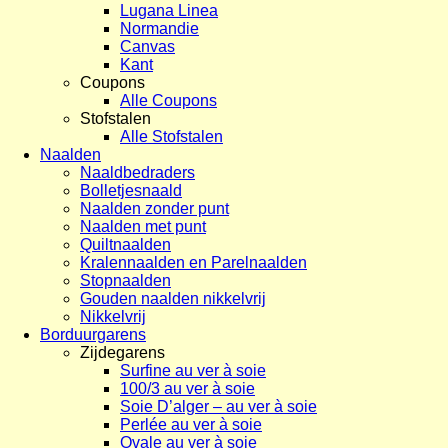
Lugana Linea
Normandie
Canvas
Kant
Coupons
Alle Coupons
Stofstalen
Alle Stofstalen
Naalden
Naaldbedraders
Bolletjesnaald
Naalden zonder punt
Naalden met punt
Quiltnaalden
Kralennaalden en Parelnaalden
Stopnaalden
Gouden naalden nikkelvrij
Nikkelvrij
Borduurgarens
Zijdegarens
Surfine au ver à soie
100/3 au ver à soie
Soie D’alger – au ver à soie
Perlée au ver à soie
Ovale au ver à soie