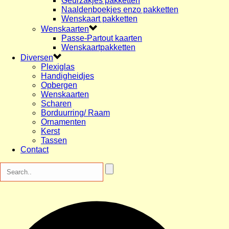
Geurzakjes pakketten
Naaldenboekjes enzo pakketten
Wenskaart pakketten
Wenskaarten
Passe-Partout kaarten
Wenskaartpakketten
Diversen
Plexiglas
Handigheidjes
Opbergen
Wenskaarten
Scharen
Borduurring/ Raam
Ornamenten
Kerst
Tassen
Contact