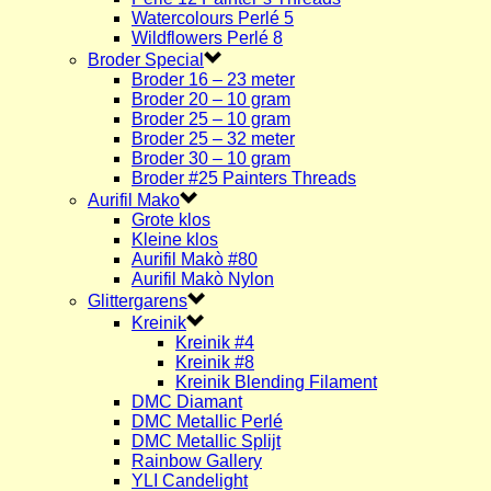
Watercolours Perlé 5
Wildflowers Perlé 8
Broder Special
Broder 16 – 23 meter
Broder 20 – 10 gram
Broder 25 – 10 gram
Broder 25 – 32 meter
Broder 30 – 10 gram
Broder #25 Painters Threads
Aurifil Mako
Grote klos
Kleine klos
Aurifil Makò #80
Aurifil Makò Nylon
Glittergarens
Kreinik
Kreinik #4
Kreinik #8
Kreinik Blending Filament
DMC Diamant
DMC Metallic Perlé
DMC Metallic Splijt
Rainbow Gallery
YLI Candelight