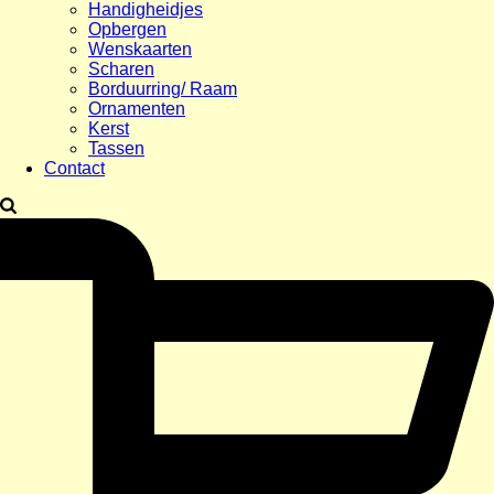
Handigheidjes
Opbergen
Wenskaarten
Scharen
Borduurring/ Raam
Ornamenten
Kerst
Tassen
Contact