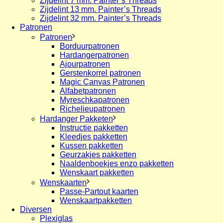
Zijdelint 7 mm. Painter’s Threads
Zijdelint 13 mm. Painter’s Threads
Zijdelint 32 mm. Painter’s Threads
Patronen
Patronen
Borduurpatronen
Hardangerpatronen
Ajourpatronen
Gerstenkorrel patronen
Magic Canvas Patronen
Alfabetpatronen
Myreschkapatronen
Richelieupatronen
Hardanger Pakketen
Instructie pakketten
Kleedjes pakketten
Kussen pakketten
Geurzakjes pakketten
Naaldenboekjes enzo pakketten
Wenskaart pakketten
Wenskaarten
Passe-Partout kaarten
Wenskaartpakketten
Diversen
Plexiglas