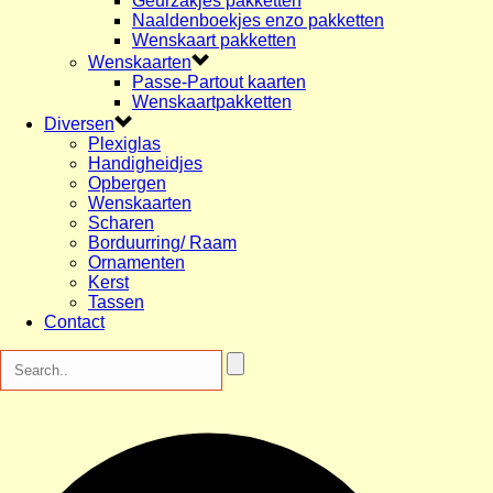
Geurzakjes pakketten
Naaldenboekjes enzo pakketten
Wenskaart pakketten
Wenskaarten
Passe-Partout kaarten
Wenskaartpakketten
Diversen
Plexiglas
Handigheidjes
Opbergen
Wenskaarten
Scharen
Borduurring/ Raam
Ornamenten
Kerst
Tassen
Contact