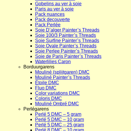
Gobelins au ver à soie
Paris au ver à soie
Pack nuances
Pack decouverte
Pack Perlée
Soie D’alger Painter’s Threads
Soie 100/3 Painter’s Threads
Soie Surfine Painter’s Threads
Soie Ovale Painter’s Threads
Soie Perlee Painter’s Threads
Soie de Paris Painter’s Threads
Waterlilies Caron
Borduurgarens
Mouliné (splijtgaren) DMC
Mouliné Painter’s Threads
Étoile DMC
Fluo DMC
Color variations DMC
Coloris DMC
Mouliné Ombré DMC
Perlégarens
Perlé 5 DMC – 5 gram
Perlé 5 DMC – 10 gram
Perlé 5 DMC – 25 gram
Perlé 8 DMC – 10 gram