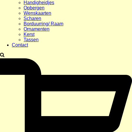
Handigheidjes
Opbergen
Wenskaarten
Scharen
Borduurring/ Raam
Ornamenten
Kerst
Tassen
Contact