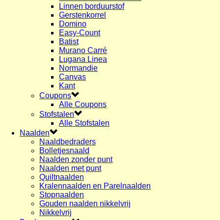
Linnen borduurstof
Gerstenkorrel
Domino
Easy-Count
Batist
Murano Carré
Lugana Linea
Normandie
Canvas
Kant
Coupons
Alle Coupons
Stofstalen
Alle Stofstalen
Naalden
Naaldbedraders
Bolletjesnaald
Naalden zonder punt
Naalden met punt
Quiltnaalden
Kralennaalden en Parelnaalden
Stopnaalden
Gouden naalden nikkelvrij
Nikkelvrij