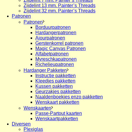
Zijdelint 7 mm. Painter’s Threads
Zijdelint 13 mm. Painter’s Threads
Zijdelint 32 mm. Painter’s Threads
Patronen
Patronen
Borduurpatronen
Hardangerpatronen
Ajourpatronen
Gerstenkorrel patronen
Magic Canvas Patronen
Alfabetpatronen
Myreschkapatronen
Richelieupatronen
Hardanger Pakketen
Instructie pakketten
Kleedjes pakketten
Kussen pakketten
Geurzakjes pakketten
Naaldenboekjes enzo pakketten
Wenskaart pakketten
Wenskaarten
Passe-Partout kaarten
Wenskaartpakketten
Diversen
Plexiglas