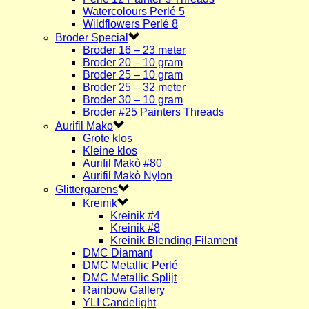
Watercolours Perlé 5
Wildflowers Perlé 8
Broder Special
Broder 16 – 23 meter
Broder 20 – 10 gram
Broder 25 – 10 gram
Broder 25 – 32 meter
Broder 30 – 10 gram
Broder #25 Painters Threads
Aurifil Mako
Grote klos
Kleine klos
Aurifil Makò #80
Aurifil Makò Nylon
Glittergarens
Kreinik
Kreinik #4
Kreinik #8
Kreinik Blending Filament
DMC Diamant
DMC Metallic Perlé
DMC Metallic Splijt
Rainbow Gallery
YLI Candelight