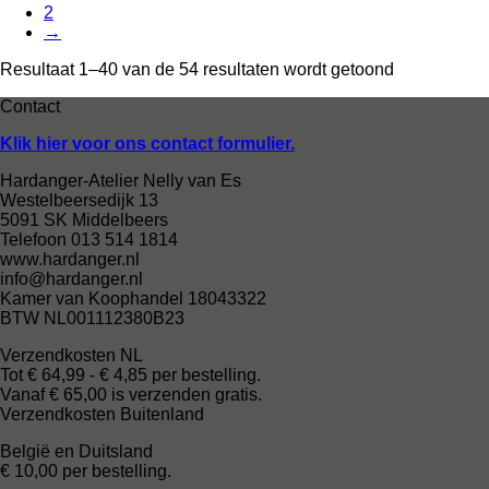
2
→
Resultaat 1–40 van de 54 resultaten wordt getoond
Contact
Klik hier voor ons contact formulier.
Hardanger-Atelier Nelly van Es
Westelbeersedijk 13
5091 SK Middelbeers
Telefoon 013 514 1814
www.hardanger.nl
info@hardanger.nl
Kamer van Koophandel 18043322
BTW NL001112380B23
Verzendkosten NL
Tot € 64,99 - € 4,85 per bestelling.
Vanaf € 65,00 is verzenden gratis.
Verzendkosten Buitenland
België en Duitsland
€ 10,00 per bestelling.