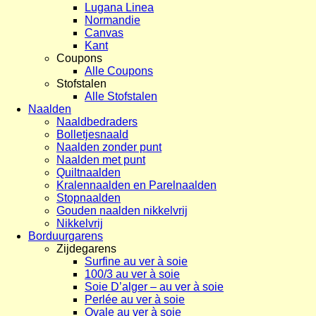
Lugana Linea
Normandie
Canvas
Kant
Coupons
Alle Coupons
Stofstalen
Alle Stofstalen
Naalden
Naaldbedraders
Bolletjesnaald
Naalden zonder punt
Naalden met punt
Quiltnaalden
Kralennaalden en Parelnaalden
Stopnaalden
Gouden naalden nikkelvrij
Nikkelvrij
Borduurgarens
Zijdegarens
Surfine au ver à soie
100/3 au ver à soie
Soie D’alger – au ver à soie
Perlée au ver à soie
Ovale au ver à soie