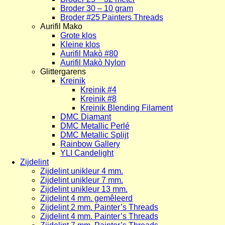
Broder 30 – 10 gram
Broder #25 Painters Threads
Aurifil Mako
Grote klos
Kleine klos
Aurifil Makò #80
Aurifil Makò Nylon
Glittergarens
Kreinik
Kreinik #4
Kreinik #8
Kreinik Blending Filament
DMC Diamant
DMC Metallic Perlé
DMC Metallic Splijt
Rainbow Gallery
YLI Candelight
Zijdelint
Zijdelint unikleur 4 mm.
Zijdelint unikleur 7 mm.
Zijdelint unikleur 13 mm.
Zijdelint 4 mm. gemêleerd
Zijdelint 2 mm. Painter’s Threads
Zijdelint 4 mm. Painter’s Threads