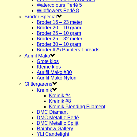
Watercolours Perlé 5
Wildflowers Perlé 8
Broder Special
Broder 16 – 23 meter
Broder 20 – 10 gram
Broder 25 – 10 gram
Broder 25 – 32 meter
Broder 30 – 10 gram
Broder #25 Painters Threads
Aurifil Mako
Grote klos
Kleine klos
Aurifil Makò #80
Aurifil Makò Nylon
Glittergarens
Kreinik
Kreinik #4
Kreinik #8
Kreinik Blending Filament
DMC Diamant
DMC Metallic Perlé
DMC Metallic Splijt
Rainbow Gallery
YLI Candelight