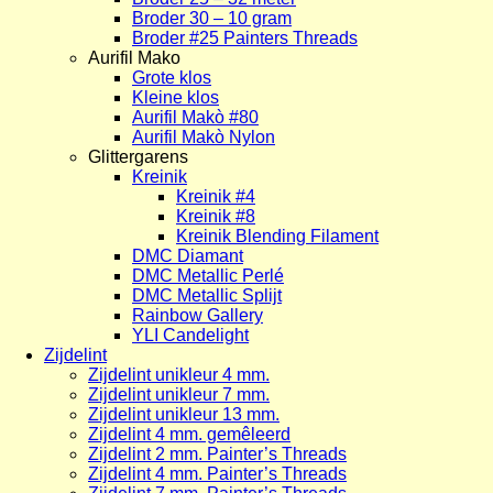
Broder 30 – 10 gram
Broder #25 Painters Threads
Aurifil Mako
Grote klos
Kleine klos
Aurifil Makò #80
Aurifil Makò Nylon
Glittergarens
Kreinik
Kreinik #4
Kreinik #8
Kreinik Blending Filament
DMC Diamant
DMC Metallic Perlé
DMC Metallic Splijt
Rainbow Gallery
YLI Candelight
Zijdelint
Zijdelint unikleur 4 mm.
Zijdelint unikleur 7 mm.
Zijdelint unikleur 13 mm.
Zijdelint 4 mm. gemêleerd
Zijdelint 2 mm. Painter’s Threads
Zijdelint 4 mm. Painter’s Threads