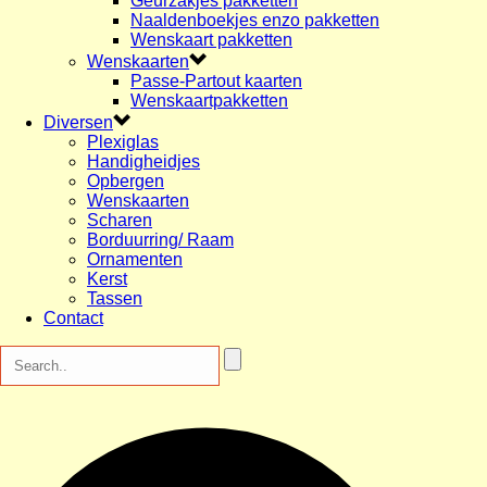
Geurzakjes pakketten
Naaldenboekjes enzo pakketten
Wenskaart pakketten
Wenskaarten
Passe-Partout kaarten
Wenskaartpakketten
Diversen
Plexiglas
Handigheidjes
Opbergen
Wenskaarten
Scharen
Borduurring/ Raam
Ornamenten
Kerst
Tassen
Contact