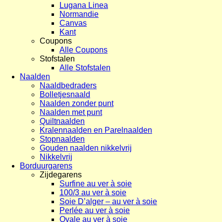
Lugana Linea
Normandie
Canvas
Kant
Coupons
Alle Coupons
Stofstalen
Alle Stofstalen
Naalden
Naaldbedraders
Bolletjesnaald
Naalden zonder punt
Naalden met punt
Quiltnaalden
Kralennaalden en Parelnaalden
Stopnaalden
Gouden naalden nikkelvrij
Nikkelvrij
Borduurgarens
Zijdegarens
Surfine au ver à soie
100/3 au ver à soie
Soie D’alger – au ver à soie
Perlée au ver à soie
Ovale au ver à soie