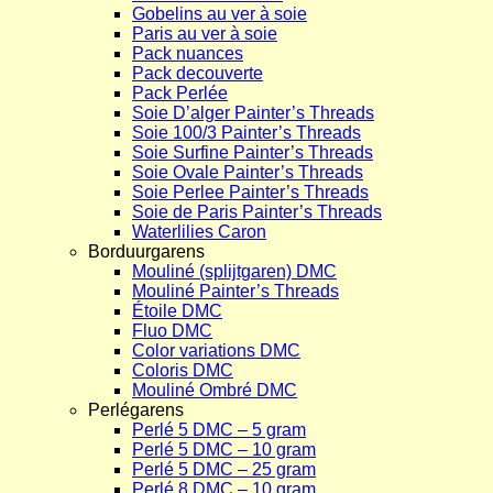
Gobelins au ver à soie
Paris au ver à soie
Pack nuances
Pack decouverte
Pack Perlée
Soie D’alger Painter’s Threads
Soie 100/3 Painter’s Threads
Soie Surfine Painter’s Threads
Soie Ovale Painter’s Threads
Soie Perlee Painter’s Threads
Soie de Paris Painter’s Threads
Waterlilies Caron
Borduurgarens
Mouliné (splijtgaren) DMC
Mouliné Painter’s Threads
Étoile DMC
Fluo DMC
Color variations DMC
Coloris DMC
Mouliné Ombré DMC
Perlégarens
Perlé 5 DMC – 5 gram
Perlé 5 DMC – 10 gram
Perlé 5 DMC – 25 gram
Perlé 8 DMC – 10 gram