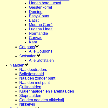
Linnen borduurstof
Gerstenkorrel
Domino
Easy-Count
Batist
Murano Carré
Lugana Linea
Normandie
Canvas
Kant
Coupons
Alle Coupons
Stofstalen
Alle Stofstalen
Naalden
Naaldbedraders
Bolletjesnaald
Naalden zonder punt
Naalden met punt
Quiltnaalden
Kralennaalden en Parelnaalden
Stopnaalden
Gouden naalden nikkelvrij
Nikkelvrij