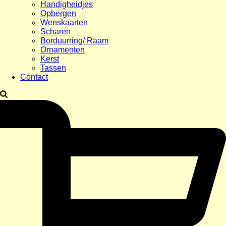
Handigheidjes
Opbergen
Wenskaarten
Scharen
Borduurring/ Raam
Ornamenten
Kerst
Tassen
Contact