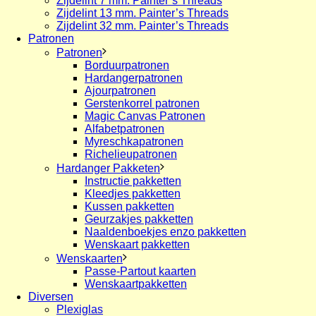
Zijdelint 7 mm. Painter’s Threads
Zijdelint 13 mm. Painter’s Threads
Zijdelint 32 mm. Painter’s Threads
Patronen
Patronen
Borduurpatronen
Hardangerpatronen
Ajourpatronen
Gerstenkorrel patronen
Magic Canvas Patronen
Alfabetpatronen
Myreschkapatronen
Richelieupatronen
Hardanger Pakketen
Instructie pakketten
Kleedjes pakketten
Kussen pakketten
Geurzakjes pakketten
Naaldenboekjes enzo pakketten
Wenskaart pakketten
Wenskaarten
Passe-Partout kaarten
Wenskaartpakketten
Diversen
Plexiglas