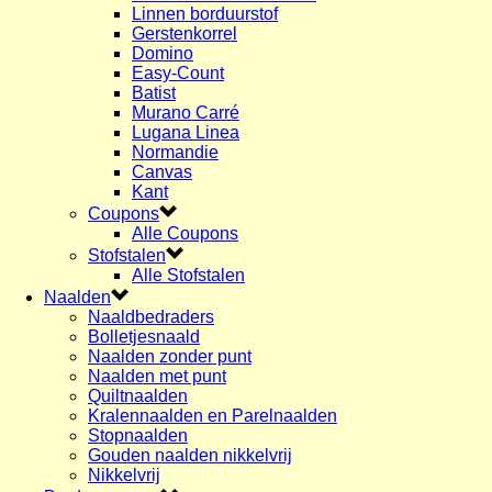
Linnen borduurstof
Gerstenkorrel
Domino
Easy-Count
Batist
Murano Carré
Lugana Linea
Normandie
Canvas
Kant
Coupons
Alle Coupons
Stofstalen
Alle Stofstalen
Naalden
Naaldbedraders
Bolletjesnaald
Naalden zonder punt
Naalden met punt
Quiltnaalden
Kralennaalden en Parelnaalden
Stopnaalden
Gouden naalden nikkelvrij
Nikkelvrij