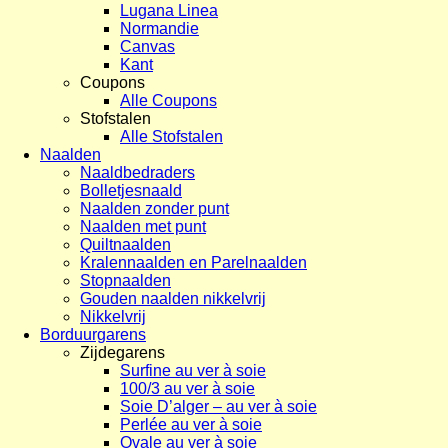
Lugana Linea
Normandie
Canvas
Kant
Coupons
Alle Coupons
Stofstalen
Alle Stofstalen
Naalden
Naaldbedraders
Bolletjesnaald
Naalden zonder punt
Naalden met punt
Quiltnaalden
Kralennaalden en Parelnaalden
Stopnaalden
Gouden naalden nikkelvrij
Nikkelvrij
Borduurgarens
Zijdegarens
Surfine au ver à soie
100/3 au ver à soie
Soie D’alger – au ver à soie
Perlée au ver à soie
Ovale au ver à soie