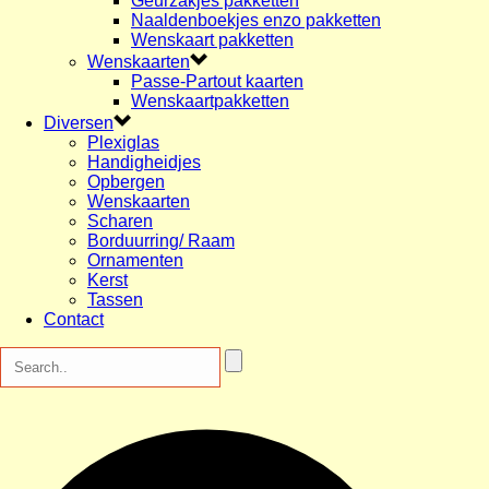
Geurzakjes pakketten
Naaldenboekjes enzo pakketten
Wenskaart pakketten
Wenskaarten
Passe-Partout kaarten
Wenskaartpakketten
Diversen
Plexiglas
Handigheidjes
Opbergen
Wenskaarten
Scharen
Borduurring/ Raam
Ornamenten
Kerst
Tassen
Contact