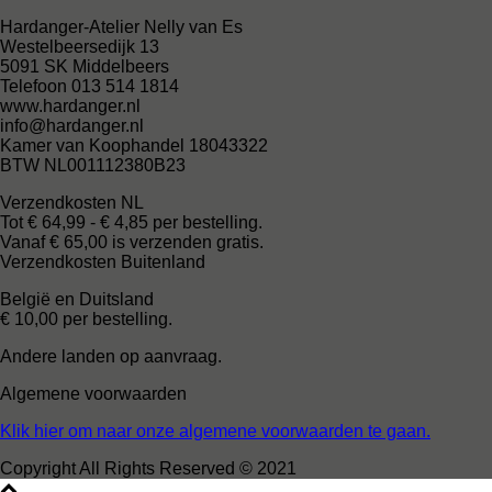
Hardanger-Atelier Nelly van Es
Westelbeersedijk 13
5091 SK Middelbeers
Telefoon 013 514 1814
www.hardanger.nl
info@hardanger.nl
Kamer van Koophandel 18043322
BTW NL001112380B23
Verzendkosten NL
Tot € 64,99 - € 4,85 per bestelling.
Vanaf € 65,00 is verzenden gratis.
Verzendkosten Buitenland
België en Duitsland
€ 10,00 per bestelling.
Andere landen op aanvraag.
Algemene voorwaarden
Klik hier om naar onze algemene voorwaarden te gaan.
Copyright All Rights Reserved © 2021