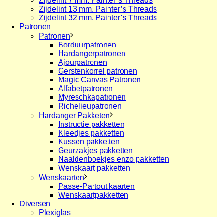
Zijdelint 7 mm. Painter’s Threads
Zijdelint 13 mm. Painter’s Threads
Zijdelint 32 mm. Painter’s Threads
Patronen
Patronen
Borduurpatronen
Hardangerpatronen
Ajourpatronen
Gerstenkorrel patronen
Magic Canvas Patronen
Alfabetpatronen
Myreschkapatronen
Richelieupatronen
Hardanger Pakketen
Instructie pakketten
Kleedjes pakketten
Kussen pakketten
Geurzakjes pakketten
Naaldenboekjes enzo pakketten
Wenskaart pakketten
Wenskaarten
Passe-Partout kaarten
Wenskaartpakketten
Diversen
Plexiglas