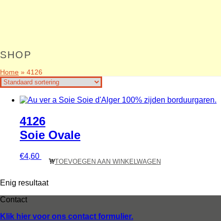
SHOP
Home
»
4126
4126
Soie Ovale
€
4,60
TOEVOEGEN AAN WINKELWAGEN
Enig resultaat
Contact
Klik hier voor ons contact formulier.