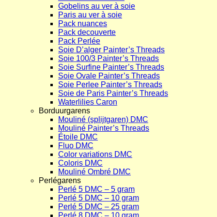
Gobelins au ver à soie
Paris au ver à soie
Pack nuances
Pack decouverte
Pack Perlée
Soie D’alger Painter’s Threads
Soie 100/3 Painter’s Threads
Soie Surfine Painter’s Threads
Soie Ovale Painter’s Threads
Soie Perlee Painter’s Threads
Soie de Paris Painter’s Threads
Waterlilies Caron
Borduurgarens
Mouliné (splijtgaren) DMC
Mouliné Painter’s Threads
Étoile DMC
Fluo DMC
Color variations DMC
Coloris DMC
Mouliné Ombré DMC
Perlégarens
Perlé 5 DMC – 5 gram
Perlé 5 DMC – 10 gram
Perlé 5 DMC – 25 gram
Perlé 8 DMC – 10 gram