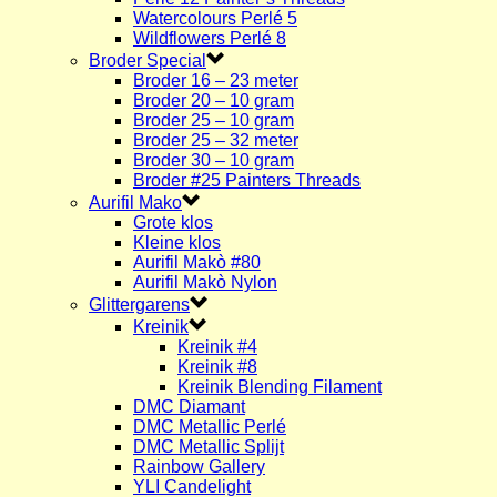
Watercolours Perlé 5
Wildflowers Perlé 8
Broder Special
Broder 16 – 23 meter
Broder 20 – 10 gram
Broder 25 – 10 gram
Broder 25 – 32 meter
Broder 30 – 10 gram
Broder #25 Painters Threads
Aurifil Mako
Grote klos
Kleine klos
Aurifil Makò #80
Aurifil Makò Nylon
Glittergarens
Kreinik
Kreinik #4
Kreinik #8
Kreinik Blending Filament
DMC Diamant
DMC Metallic Perlé
DMC Metallic Splijt
Rainbow Gallery
YLI Candelight