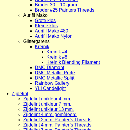
Broder 30 – 10 gram
Broder #25 Painters Threads
Aurifil Mako
Grote klos
Kleine klos
Aurifil Makò #80
Aurifil Makò Nylon
Glittergarens
Kreinik
Kreinik #4
Kreinik #8
Kreinik Blending Filament
DMC Diamant
DMC Metallic Perlé
DMC Metallic Splijt
Rainbow Gallery
YLI Candelight
Zijdelint
Zijdelint unikleur 4 mm.
Zijdelint unikleur 7 mm.
Zijdelint unikleur 13 mm.
Zijdelint 4 mm. gemêleerd
Zijdelint 2 mm. Painter’s Threads
Zijdelint 4 mm. Painter’s Threads