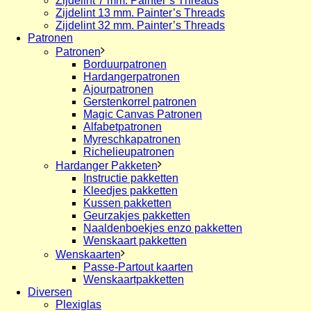
Zijdelint 7 mm. Painter’s Threads
Zijdelint 13 mm. Painter’s Threads
Zijdelint 32 mm. Painter’s Threads
Patronen
Patronen
Borduurpatronen
Hardangerpatronen
Ajourpatronen
Gerstenkorrel patronen
Magic Canvas Patronen
Alfabetpatronen
Myreschkapatronen
Richelieupatronen
Hardanger Pakketen
Instructie pakketten
Kleedjes pakketten
Kussen pakketten
Geurzakjes pakketten
Naaldenboekjes enzo pakketten
Wenskaart pakketten
Wenskaarten
Passe-Partout kaarten
Wenskaartpakketten
Diversen
Plexiglas