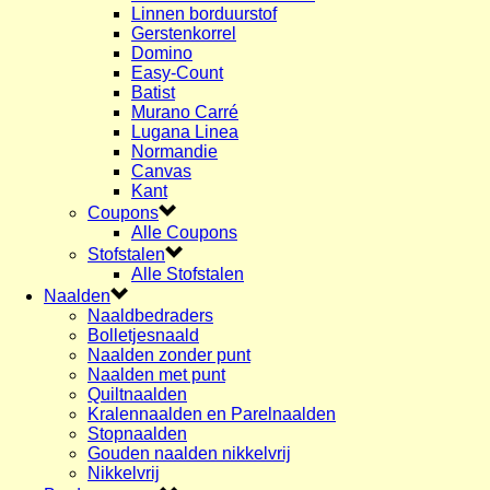
Linnen borduurstof
Gerstenkorrel
Domino
Easy-Count
Batist
Murano Carré
Lugana Linea
Normandie
Canvas
Kant
Coupons
Alle Coupons
Stofstalen
Alle Stofstalen
Naalden
Naaldbedraders
Bolletjesnaald
Naalden zonder punt
Naalden met punt
Quiltnaalden
Kralennaalden en Parelnaalden
Stopnaalden
Gouden naalden nikkelvrij
Nikkelvrij