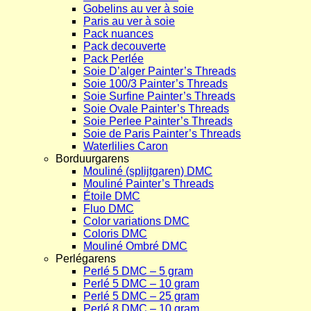
Gobelins au ver à soie
Paris au ver à soie
Pack nuances
Pack decouverte
Pack Perlée
Soie D’alger Painter’s Threads
Soie 100/3 Painter’s Threads
Soie Surfine Painter’s Threads
Soie Ovale Painter’s Threads
Soie Perlee Painter’s Threads
Soie de Paris Painter’s Threads
Waterlilies Caron
Borduurgarens
Mouliné (splijtgaren) DMC
Mouliné Painter’s Threads
Étoile DMC
Fluo DMC
Color variations DMC
Coloris DMC
Mouliné Ombré DMC
Perlégarens
Perlé 5 DMC – 5 gram
Perlé 5 DMC – 10 gram
Perlé 5 DMC – 25 gram
Perlé 8 DMC – 10 gram