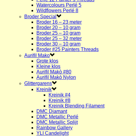
Watercolours Perlé 5
Wildflowers Perlé 8
Broder Special
Broder 16 – 23 meter
Broder 20 – 10 gram
Broder 25 – 10 gram
Broder 25 – 32 meter
Broder 30 – 10 gram
Broder #25 Painters Threads
Aurifil Mako
Grote klos
Kleine klos
Aurifil Makò #80
Aurifil Makò Nylon
Glittergarens
Kreinik
Kreinik #4
Kreinik #8
Kreinik Blending Filament
DMC Diamant
DMC Metallic Perlé
DMC Metallic Splijt
Rainbow Gallery
YLI Candelight