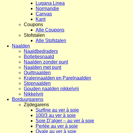
Lugana Linea
Normandie
Canvas
Kant
Coupons
Alle Coupons
Stofstalen
Alle Stofstalen
Naalden
Naaldbedraders
Bolletjesnaald
Naalden zonder punt
Naalden met punt
Quiltnaalden
Kralennaalden en Parelnaalden
Stopnaalden
Gouden naalden nikkelvrij
Nikkelvrij
Borduurgarens
Zijdegarens
Surfine au ver à soie
100/3 au ver à soie
Soie D’alger – au ver à soie
Perlée au ver à soie
Ovale au ver à soie