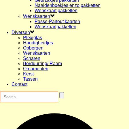
Geurzakjes pakketten
Naaldenboekjes enzo pakketten
Wenskaart pakketten
Wenskaarten
Passe-Partout kaarten
Wenskaartpakketten
Diversen
Plexiglas
Handigheidjes
Opbergen
Wenskaarten
Scharen
Borduurring/ Raam
Ornamenten
Kerst
Tassen
Contact