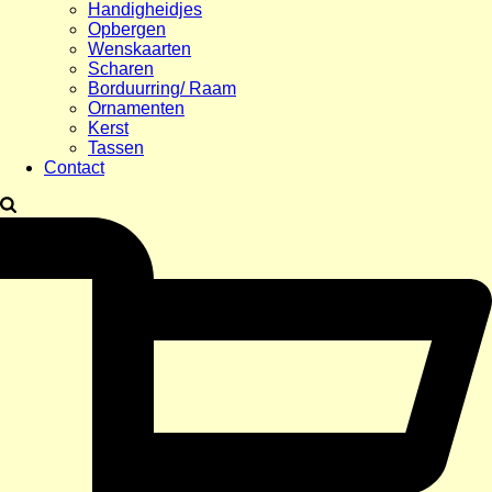
Handigheidjes
Opbergen
Wenskaarten
Scharen
Borduurring/ Raam
Ornamenten
Kerst
Tassen
Contact