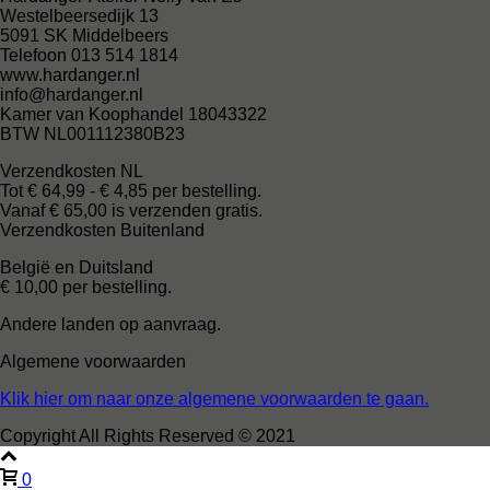
Westelbeersedijk 13
5091 SK Middelbeers
Telefoon 013 514 1814
www.hardanger.nl
info@hardanger.nl
Kamer van Koophandel 18043322
BTW NL001112380B23
Verzendkosten NL
Tot € 64,99 - € 4,85 per bestelling.
Vanaf € 65,00 is verzenden gratis.
Verzendkosten Buitenland
België en Duitsland
€ 10,00 per bestelling.
Andere landen op aanvraag.
Algemene voorwaarden
Klik hier om naar onze algemene voorwaarden te gaan.
Copyright All Rights Reserved © 2021
0