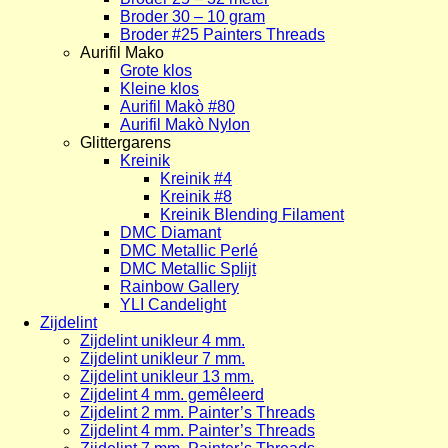
Broder 30 – 10 gram
Broder #25 Painters Threads
Aurifil Mako
Grote klos
Kleine klos
Aurifil Makò #80
Aurifil Makò Nylon
Glittergarens
Kreinik
Kreinik #4
Kreinik #8
Kreinik Blending Filament
DMC Diamant
DMC Metallic Perlé
DMC Metallic Splijt
Rainbow Gallery
YLI Candelight
Zijdelint
Zijdelint unikleur 4 mm.
Zijdelint unikleur 7 mm.
Zijdelint unikleur 13 mm.
Zijdelint 4 mm. gemêleerd
Zijdelint 2 mm. Painter’s Threads
Zijdelint 4 mm. Painter’s Threads