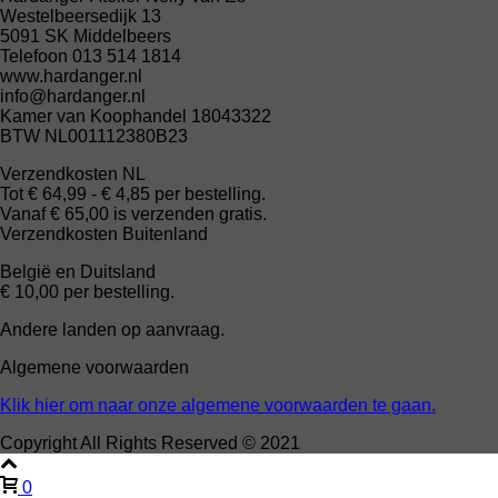
Westelbeersedijk 13
5091 SK Middelbeers
Telefoon 013 514 1814
www.hardanger.nl
info@hardanger.nl
Kamer van Koophandel 18043322
BTW NL001112380B23
Verzendkosten NL
Tot € 64,99 - € 4,85 per bestelling.
Vanaf € 65,00 is verzenden gratis.
Verzendkosten Buitenland
België en Duitsland
€ 10,00 per bestelling.
Andere landen op aanvraag.
Algemene voorwaarden
Klik hier om naar onze algemene voorwaarden te gaan.
Copyright All Rights Reserved © 2021
0