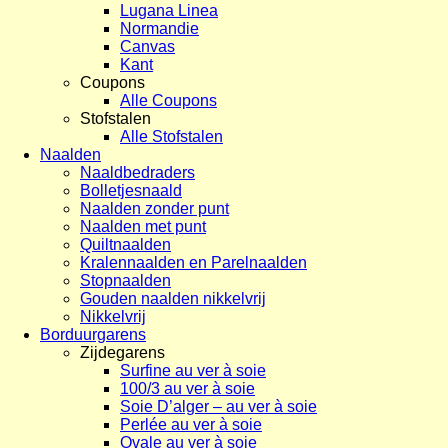
Lugana Linea
Normandie
Canvas
Kant
Coupons
Alle Coupons
Stofstalen
Alle Stofstalen
Naalden
Naaldbedraders
Bolletjesnaald
Naalden zonder punt
Naalden met punt
Quiltnaalden
Kralennaalden en Parelnaalden
Stopnaalden
Gouden naalden nikkelvrij
Nikkelvrij
Borduurgarens
Zijdegarens
Surfine au ver à soie
100/3 au ver à soie
Soie D’alger – au ver à soie
Perlée au ver à soie
Ovale au ver à soie