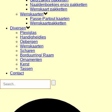
Geurzakjes pakketten
Naaldenboekjes enzo pakketten
Wenskaart pakketten
Wenskaarten
Passe-Partout kaarten
Wenskaartpakketten
Diversen
Plexiglas
Handigheidjes
Opbergen
Wenskaarten
Scharen
Borduurring/ Raam
Ornamenten
Kerst
Tassen
Contact