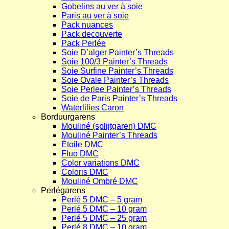
Gobelins au ver à soie
Paris au ver à soie
Pack nuances
Pack decouverte
Pack Perlée
Soie D’alger Painter’s Threads
Soie 100/3 Painter’s Threads
Soie Surfine Painter’s Threads
Soie Ovale Painter’s Threads
Soie Perlee Painter’s Threads
Soie de Paris Painter’s Threads
Waterlilies Caron
Borduurgarens
Mouliné (splijtgaren) DMC
Mouliné Painter’s Threads
Étoile DMC
Fluo DMC
Color variations DMC
Coloris DMC
Mouliné Ombré DMC
Perlégarens
Perlé 5 DMC – 5 gram
Perlé 5 DMC – 10 gram
Perlé 5 DMC – 25 gram
Perlé 8 DMC – 10 gram