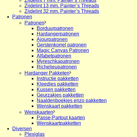
Zijdelint 7 mm. Painter’s Threads
Zijdelint 13 mm. Painter’s Threads
Zijdelint 32 mm. Painter’s Threads
Patronen
Patronen
Borduurpatronen
Hardangerpatronen
Ajourpatronen
Gerstenkorrel patronen
Magic Canvas Patronen
Alfabetpatronen
Myreschkapatronen
Richelieupatronen
Hardanger Pakketen
Instructie pakketten
Kleedjes pakketten
Kussen pakketten
Geurzakjes pakketten
Naaldenboekjes enzo pakketten
Wenskaart pakketten
Wenskaarten
Passe-Partout kaarten
Wenskaartpakketten
Diversen
Plexiglas