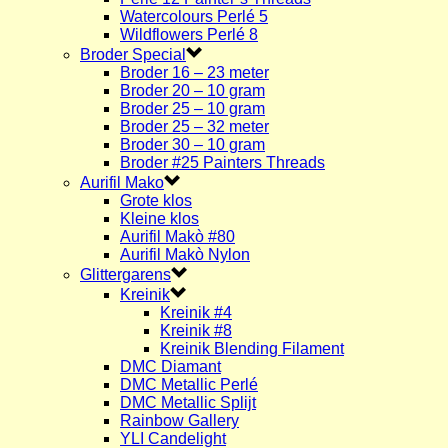
Watercolours Perlé 5
Wildflowers Perlé 8
Broder Special
Broder 16 – 23 meter
Broder 20 – 10 gram
Broder 25 – 10 gram
Broder 25 – 32 meter
Broder 30 – 10 gram
Broder #25 Painters Threads
Aurifil Mako
Grote klos
Kleine klos
Aurifil Makò #80
Aurifil Makò Nylon
Glittergarens
Kreinik
Kreinik #4
Kreinik #8
Kreinik Blending Filament
DMC Diamant
DMC Metallic Perlé
DMC Metallic Splijt
Rainbow Gallery
YLI Candelight