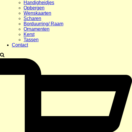
Handigheidjes
Opbergen
Wenskaarten
Scharen
Borduurring/ Raam
Ornamenten
Kerst
Tassen
Contact