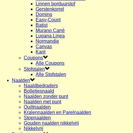
Linnen borduurstof
Gerstenkorrel
Domino
Easy-Count
Batist
Murano Carré
Lugana Linea
Normandie
Canvas
Kant
Coupons
Alle Coupons
Stofstalen
Alle Stofstalen
Naalden
Naaldbedraders
Bolletjesnaald
Naalden zonder punt
Naalden met punt
Quiltnaalden
Kralennaalden en Parelnaalden
Stopnaalden
Gouden naalden nikkelvrij
Nikkelvrij