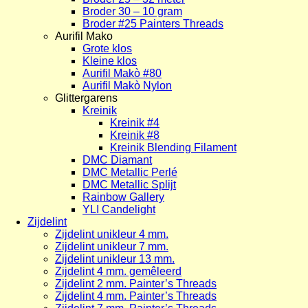
Broder 30 – 10 gram
Broder #25 Painters Threads
Aurifil Mako
Grote klos
Kleine klos
Aurifil Makò #80
Aurifil Makò Nylon
Glittergarens
Kreinik
Kreinik #4
Kreinik #8
Kreinik Blending Filament
DMC Diamant
DMC Metallic Perlé
DMC Metallic Splijt
Rainbow Gallery
YLI Candelight
Zijdelint
Zijdelint unikleur 4 mm.
Zijdelint unikleur 7 mm.
Zijdelint unikleur 13 mm.
Zijdelint 4 mm. gemêleerd
Zijdelint 2 mm. Painter’s Threads
Zijdelint 4 mm. Painter’s Threads